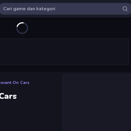
escent On Cars
 Cars