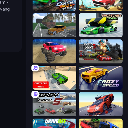
gam -
l yang
Crash Skill Racing
Stunt Paradise
Obby: Car Crash Sandbox
Sportcars Crash
Monster Cars: Ultimate Simulator
Demolition Derby 2
Obstacle Race: Destroying Simulator!
Crazy for Speed
Derby Crash 5
Hyper Cars Ramp Crash