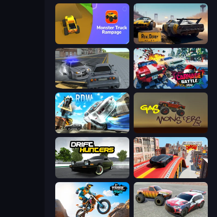
Monster Truck Rampage
RealDerby - Crash Day
RCC City Racing
Carnage Battle Arena
Real Drift World
Gas Monsters
Drift Hunters
Slingshot Crash