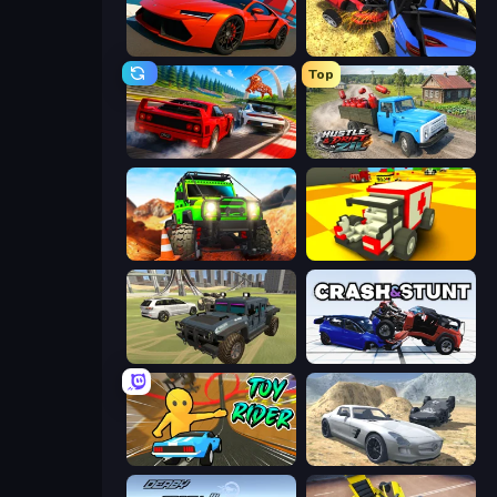
DriveOff
Car Crash Simulator Royale
Top
Racing: Online!
Hustle & Drift in ZIL
Offroad Life 3D
Blocky Demolition Derby
4x4 Offroader
Crash & Stunt
Toy Rider
Derby Crash 2