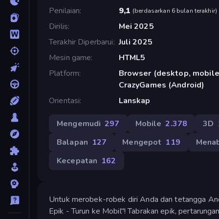
Penilaian
9,1
(
berdasarkan 6 bulan terakhir
)
Dirilis
Mei 2025
Terakhir Diperbarui
Juli 2025
Mesin game
HTML5
Platform
Browser (desktop, mobile,
CrazyGames (Android)
Orientasi
Lanskap
Mengemudi
297
Mobile
2.378
3D
Balapan
127
Mengepot
119
Mena
Kecepatan
162
Untuk merobek-robek diri Anda dan tetangga Anda,
Epik - Turun ke Mobil"! Tabrakan epik, pertarunga