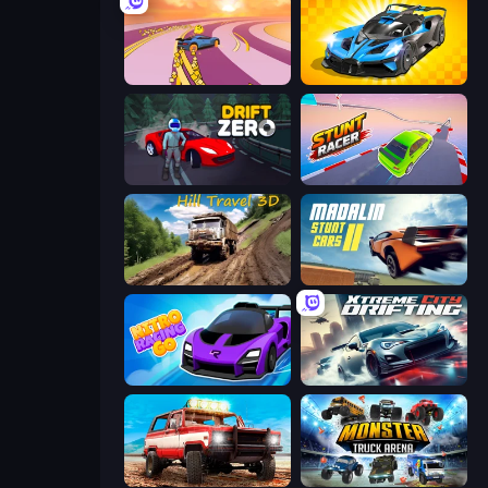
Sky Car Drift
GT Cars Mega Ramps
Drift Zero
Stunt Racer
Hill Travel 3D
Madalin Stunt Cars 2
Nitro Racing Go
Xtreme City Drifting
Offroad Masters Challenge
Monster Truck Arena