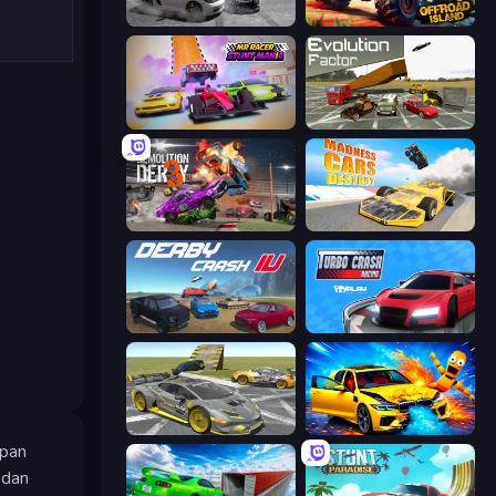
Gearshift One
Offroad Island
MR RACER Stunt Mania
Evolution Factor
Demolition Derby 3
Madness Cars Destroy
Derby Crash 4
Turbo Crash
Wrong Way
BMG: Ragdoll Playground
apan
 dan