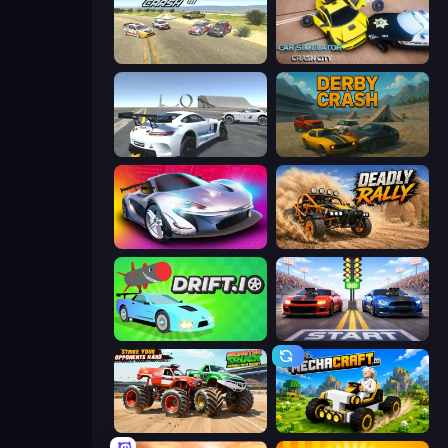
Derby Crash 3
Car Simulator: Crash City
Crazy Stunt Cars Multiplayer
Derby Crash
Grand Cyber City
Deadly Rally
Drift.io
Street Racer 2
Monster Truck Demolition Derby
Mechacraft.io