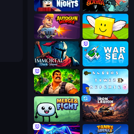
99 Nights (Bloxd.io)
Tailed Demon Slayer
Autogun Heroes
Lucky Brainrot Blocks Online
Immortal: Dark Slayer
War Sea
Zombie Lab Escape
Bloons Tower Defense 3
Merge & Fight
Iron Legion