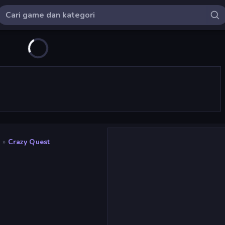
a
»
Crazy Quest