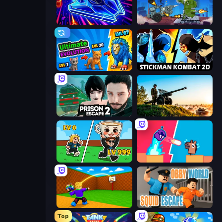
Stellar Swarm
Tanks Arena io: Craft & Combat
Ultimate Evolution
Stickman Kombat 2D
Prison Escape 2
Artillery Vs Tanks
Brainrot Arena Online
Boom Slingers ReBoom
Throw a Lucky Block
Obby World: Squid Escape
Top