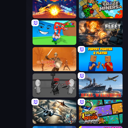
Tank Stars
Crazy Miners
Escape Tsunami for Brainrots!
Battle Fleet World
Gladiator Fights
Puppet Fighter 2 Player
Madness Project Nexus
Real Warships
Aces of the Sky: Epic Dogfights
Escape From Prison Multiplayer