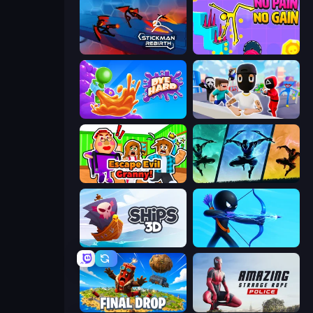
Stickman Rebirth
No Pain No Gain - Ragdoll Sandbox
Dye Hard
Mr. Dude: Online Multiverse Challenge
Escape Evil Granny!
Shadow Ninja Revenge
Ships 3D
Archers Random
Final Drop
Amazing Strange Rope Police