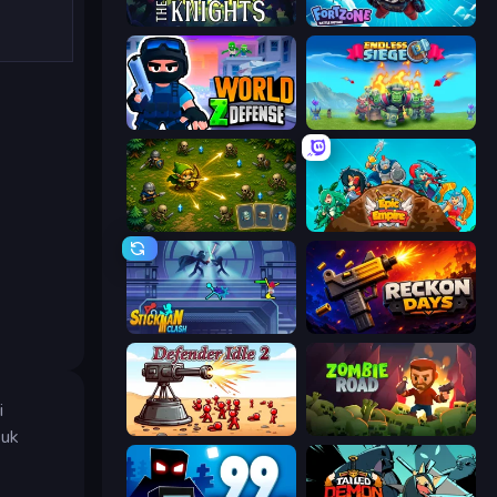
War the Knights
Fortzone Battle Royale
World Z Defense - Zombie Defense
Endless Siege
Tiny Ranger
Epic Empire: Tower Defense
Stickman Clash
Reckon Days
i
Defender Idle 2
Zombie Road
tuk