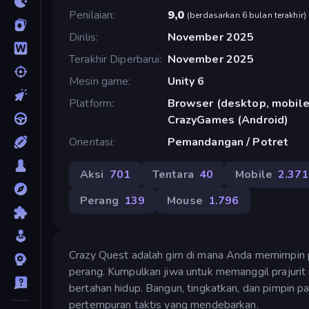
Penilaian
9,0
(
berdasarkan 6 bulan terakhir
)
Dirilis
November 2025
Terakhir Diperbarui
November 2025
Mesin game
Unity 6
Platform
Browser (desktop, mobile,
CrazyGames (Android)
Orientasi
Pemandangan / Potret
Aksi
701
Tentara
40
Mobile
2.371
Perang
139
Mouse
1.796
Crazy Quest adalah gim di mana Anda memimpin pa
perang. Kumpulkan jiwa untuk memanggil prajurit 
bertahan hidup. Bangun, tingkatkan, dan pimpin
pertempuran taktis yang mendebarkan.