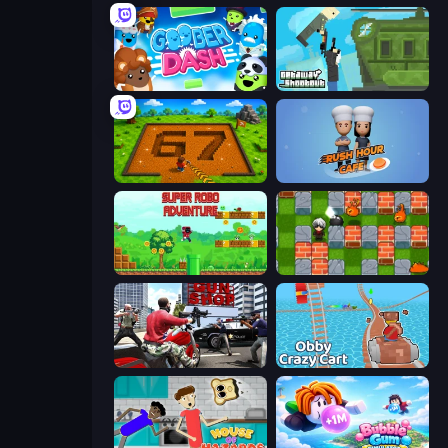
Goober Dash
Getaway Shootout
Obby: Dig Brainrots
Rush Hour Cafe
Super Robo - Adventure
Bomber Friends
Grand Action Simulator: New York
Obby: Crazy Cart