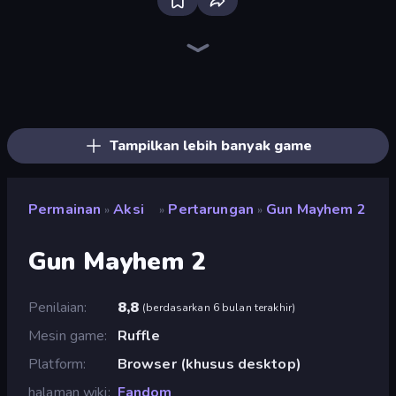
Throw a Lucky Block
Mr. Dude: Online Multiverse Challenge
Brainrot Arena Online
Fortzone Battle Royale
Stickman Rebirth
Playground
Obby World: Squid Escape
Stickman Clash
Obby: Dig Brainrots
Magic Finger 3D
War the Knights
Escape Evil Granny!
Stickman Kombat 2D
Haunted School
Merge & Fight
War Sea
Tank Stars
Annoying Uncle Punch Game
Tampilkan lebih banyak game
Permainan
Aksi
Pertarungan
Gun Mayhem 2
»
»
»
Gun Mayhem 2
Penilaian
8,8
(
berdasarkan 6 bulan terakhir
)
Mesin game
Ruffle
Platform
Browser (khusus desktop)
halaman wiki
Fandom