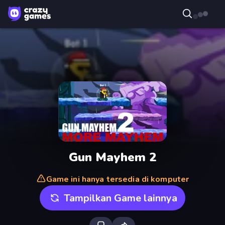
Gun Mayhem 2
Game ini hanya tersedia di komputer
Tampilkan Game lainnya