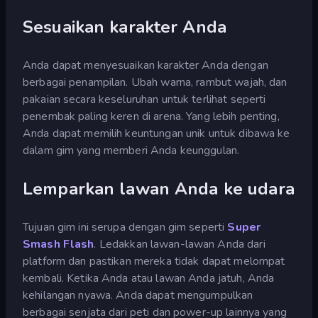
Sesuaikan karakter Anda
Anda dapat menyesuaikan karakter Anda dengan
berbagai penampilan. Ubah warna, rambut wajah, dan
pakaian secara keseluruhan untuk terlihat seperti
penembak paling keren di arena. Yang lebih penting,
Anda dapat memilih keuntungan unik untuk dibawa ke
dalam gim yang memberi Anda keunggulan.
Lemparkan lawan Anda ke udara
Tujuan gim ini serupa dengan gim seperti
Super
Smash Flash
. Ledakkan lawan-lawan Anda dari
platform dan pastikan mereka tidak dapat melompat
kembali. Ketika Anda atau lawan Anda jatuh, Anda
kehilangan nyawa. Anda dapat mengumpulkan
berbagai senjata dari peti dan power-up lainnya yang