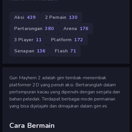
Aksi
439
2 Pemain
130
Pertarungan
380
Arena
176
3 Player
11
Platform
172
Senapan
136
Flash
71
Gun Mayhem 2 adalah gim tembak-menembak
platformer 2D yang penuh aksi. Bertarunglah dalam
pertempuran kacau yang dipenuhi dengan senjata dan
bahan peledak. Terdapat berbagai mode permainan
yang bisa dijelajahi dan dimajukan dalam gim ini.
Cara Bermain