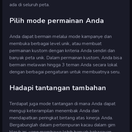
ada di seluruh peta.
Pilih mode permainan Anda
Anda dapat bermain melalui mode kampanye dan
membuka berbagai level unik, atau membuat
permainan kustom dengan kriteria Anda sendiri dan
banyak peta unik. Dalam permainan kustom, Anda bisa
bermain melawan hingga 3 teman Anda secara lokal
dengan berbagai pengaturan untuk membuatnya seru.
Hadapi tantangan tambahan
Terdapat juga mode tantangan di mana Anda dapat
menguji keterampilan menembak Anda dan
mendapatkan peringkat bintang atas kinerja Anda.
Bergabunglah dalam pertempuran kacau dalam gim
klasik ini, yang membawa lebih banyak kekacauan