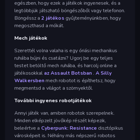
egészben, hogy ezek a játékok ingyenesek, és a
legtöbbjük játszható böngészőből vagy telefonon.
Böngéssz a
2 játékos
gyűjteményünkben, hogy
megoszthasd a mókát.
Mech játékok
Szerettél volna valaha is egy óriási mechanikus
ruhába bújni és csatázni? Ugorj be egy teljes
testet betöltő mech ruhába, és harcolj online a
játékosokkal
az Assault Botsban
.
A Silly
Walkersben
mech robotot is építhetsz, hogy
megmentsd a világot a szörnyektől.
További ingyenes robotjátékok
Annyi játék van, amiben robotok szerepelnek.
Minden elképzelt jövőkép részét képezik,
beleértve a
Cyberpunk: Resistance
disztópikus
városképeit is. Néhány más népszerű robotos