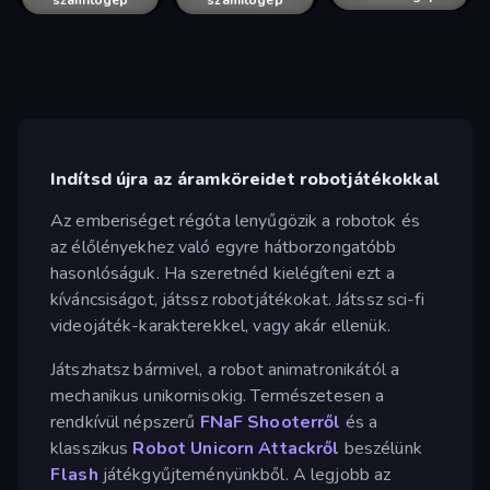
számítógép
számítógép
Indítsd újra az áramköreidet robotjátékokkal
Az emberiséget régóta lenyűgözik a robotok és
az élőlényekhez való egyre hátborzongatóbb
hasonlóságuk. Ha szeretnéd kielégíteni ezt a
kíváncsiságot, játssz robotjátékokat. Játssz sci-fi
videojáték-karakterekkel, vagy akár ellenük.
Játszhatsz bármivel, a robot animatronikától a
mechanikus unikornisokig. Természetesen a
rendkívül népszerű
FNaF Shooterről
és a
klasszikus
Robot Unicorn Attackről
beszélünk
Flash
játékgyűjteményünkből. A legjobb az