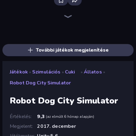
Bloxd.io
Ragdoll Archers
EvoWars.io
Veck.io
Piece of Cake: Merge and Bake
Racing Limits
Traffic Rider
Mahjongg Solitaire
Screw Out: Bolts and Nuts
Words of Wonders
Piles of Mahjong
Designville: Merge & Design
Miniblox
Space Waves
Stickman Clash
SkillWarz
Fortzone Battle Royale
Arrow Escape
További játékok megjelenítése
Játékok
Szimulációs
Cuki
Állatos
»
»
»
»
Robot Dog City Simulator
Robot Dog City Simulator
Értékelés
9,3
(
az elmúlt 6 hónap alapján
)
Megjelent
2017. december
Játékmotor
Unity 5.6