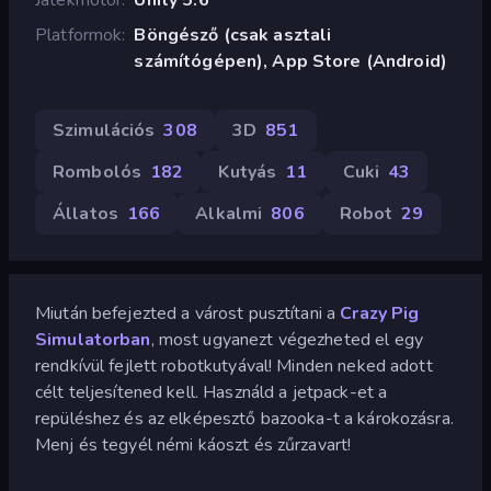
Platformok
Böngésző (csak asztali
számítógépen), App Store (Android)
Szimulációs
308
3D
851
Rombolós
182
Kutyás
11
Cuki
43
Állatos
166
Alkalmi
806
Robot
29
Miután befejezted a várost pusztítani a
Crazy Pig
Simulatorban
, most ugyanezt végezheted el egy
rendkívül fejlett robotkutyával! Minden neked adott
célt teljesítened kell. Használd a jetpack-et a
repüléshez és az elképesztő bazooka-t a károkozásra.
Menj és tegyél némi káoszt és zűrzavart!