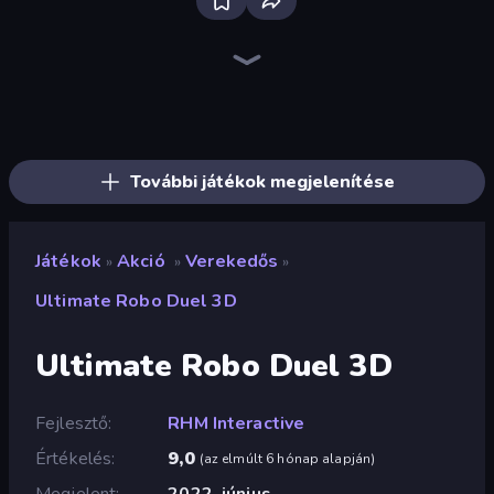
Fortzone Battle Royale
Throw a Lucky Block
Mr. Dude: Online Multiverse Challenge
Stickman Clash
Stickman Rebirth
Brainrot Arena Online
Stickman Kombat 2D
Stickman Project
Getaway Shootout
Obby: Ragdoll Boxing
Puppet Fighter 2 Player
99 Nights (Bloxd.io)
Kick Loser
Obby: +1 to Spaceflight Altitude
Bubble Gum Simulator
Heli Military Base
Iron Legion
Playground
További játékok megjelenítése
Játékok
Akció
Verekedős
»
»
»
Ultimate Robo Duel 3D
Ultimate Robo Duel 3D
Fejlesztő
RHM Interactive
Értékelés
9,0
(
az elmúlt 6 hónap alapján
)
Megjelent
2022. június