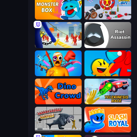
Monster Box
Smash Guy: Ragdoll Punch Hero
Slasher
Riot Assassin
Fun Ragdoll Challenge!
Riot Escape
Dino Crowd
Telekinesis Race 3D
Sharkosaurus Rampage
Slash Royal