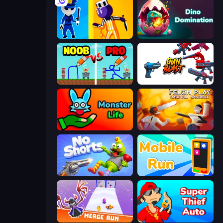
Jailbreak: Hide or Attack!
Dino Domination
DOP Noob: Draw to Save
Gun Blast
Monster Life
Felon Play: Ragdoll Sandbox
No Shorts
Mobile Run
Merge Run
Super Thief Auto