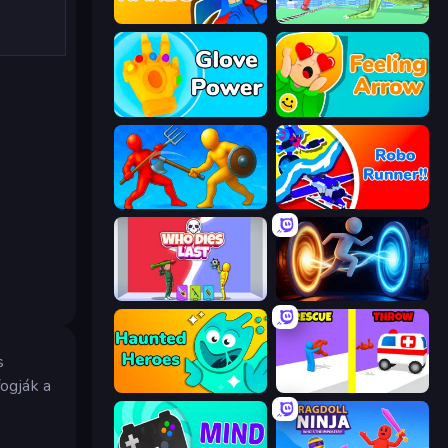
Ninja Hands
Silly Walkers
Glove Power
Feeling Arrow
Epic Sword Battle! Fight in Arena
Robo Runner
Who Dies Last?
Portal Escape
s
fogják a
Haunted Heroes
Rescue Throw