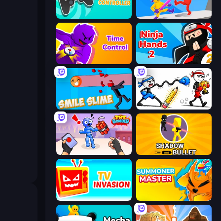
Mind Controller
Ragdoll Ninja: Imposter Hero
Time Control!
Ninja Hands 2
Smile Slime
Doodle Smash
TNT Bomber
Shadow Bullet
TV Invasion
Summoner Master