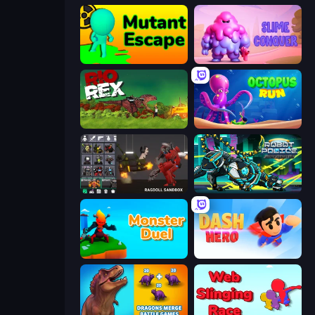
Mutant Escape
Slime Conquer: Epic Battles
Rio Rex
OctopusRun
Last Play: Ragdoll Sandbox
Robot Police Iron Panther
Monster Duel
Dash Hero