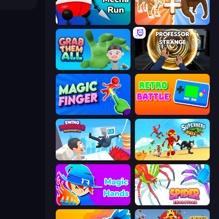
Mecha Run
Animal DNA Run
Grab Them All
Professor Strange
Magic Finger 3D
Retro Battle
Swing Monster: Decisive Battle
Superhero Race!
Magic Hands
Spider Evolution: Runner Game