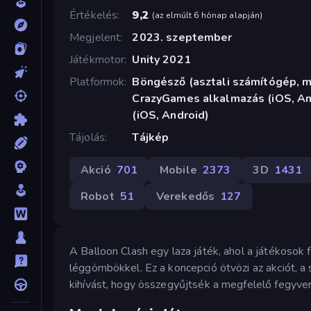
Értékelés
9,2
(
az elmúlt 6 hónap alapján
)
Megjelent
2023. szeptember
Játékmotor
Unity 2021
Platformok
Böngésző (asztali számítógép, mo
CrazyGames alkalmazás (iOS, An
(iOS, Android)
Tájolás
Tájkép
Akció
701
Mobile
2373
3D
1431
Robot
51
Verekedős
127
A Balloon Clash egy laza játék, ahol a játékosok
léggömbökkel. Ez a koncepció ötvözi az akciót, a s
kihívást, hogy összegyűjtsék a megfelelő fegyver