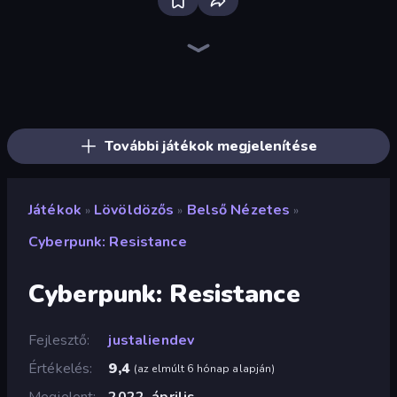
Bloxd.io
Ragdoll Archers
EvoWars.io
Piece of Cake: Merge and Bake
Veck.io
Traffic Rider
Racing Limits
Mahjongg Solitaire
Screw Out: Bolts and Nuts
Words of Wonders
Piles of Mahjong
Designville: Merge & Design
Space Waves
Miniblox
SkillWarz
Stickman Clash
Fortzone Battle Royale
Arrow Escape
További játékok megjelenítése
Játékok
Lövöldözős
Belső Nézetes
»
»
»
Cyberpunk: Resistance
Cyberpunk: Resistance
Fejlesztő
justaliendev
Értékelés
9,4
(
az elmúlt 6 hónap alapján
)
Megjelent
2022. április