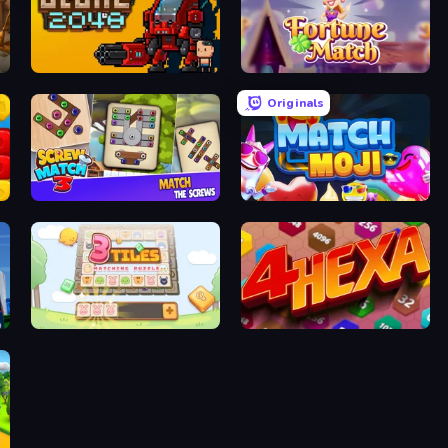
Clone2048
Fortune Match
Originals
Screw Match Three
Match Moji
3 Tiles
4Hexa