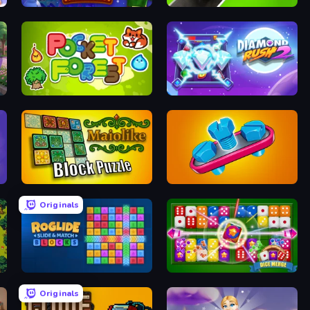
Christmas Mansion
Seat Sorting Puzzle
Pocket Forest
Diamond Rush 2
Maiolike Block Puzzle
Unscrew Jam 3D
Originals
Roglide: Slide & Match Blocks
Dice Merge 3D
Originals