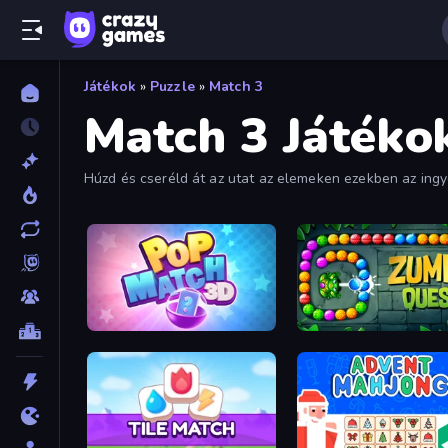
Játékok
»
Puzzle
»
Match 3
Match 3 Játéko
Húzd és cseréld át az utat az elemeken ezekben az ing
játékok kerülnek hozzá.
Pop Match 3D
Zumba Quest