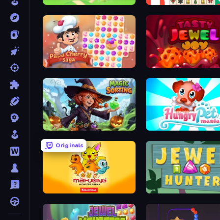
Tile Match 3 Puzzle: Mahjong
Advent Mahjong
Papa Cherry Saga
Tasty Jewel Joy
Magic Sorting
Hungry Pet Mania
Originals
Mahjong Monster Arena
Jewel Hunter