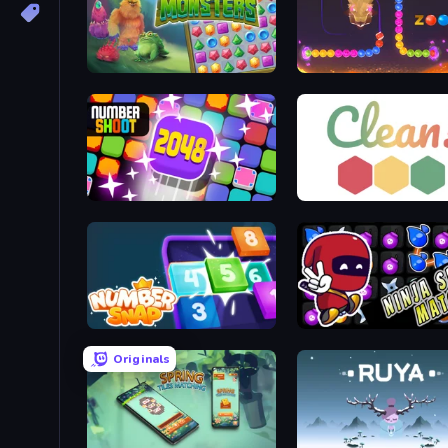
Jewel Monsters
Zooma Marble Quest 3D
Number Shoot
Clean
Number Snap
Ninja Spell Match
Originals