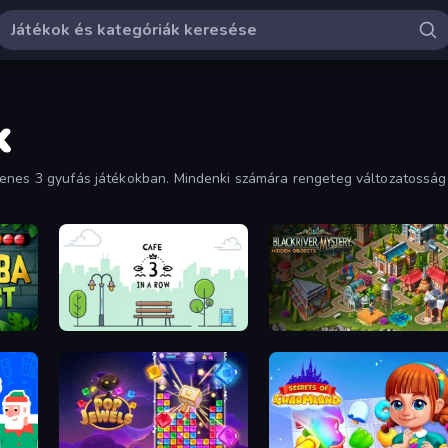
k
yenes 3 gyufás játékokban. Mindenki számára rengeteg változatosságo
Cafe 3 in a Row
Blackriver Mystery: Hidden Obje