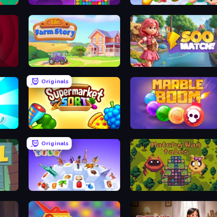
Pop Jewels
Secrets of Charmland
Tile Farm Story: Matching Game
Soo Match: Room Design
Originals
Supermarket Sort: Grocery Game
Marble Boom
Originals
Travel Tile
Matchy Way Tales