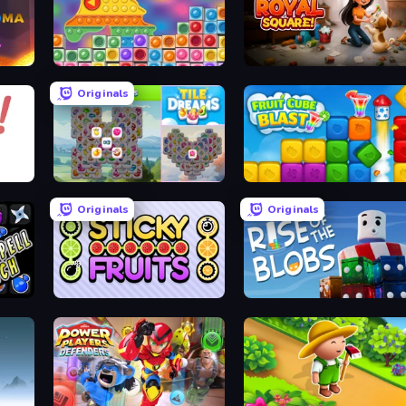
Popit vs Spinner
Royal Square
Originals
Tile Dreams
Fruit Cube Blast
Originals
Originals
Sticky Fruits
Rise of the Blobs