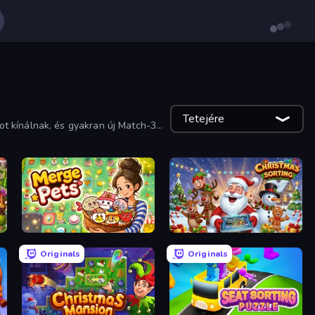
Tetejére
t kínálnak, és gyakran új Match-3
cts
Merge Pets
Christmas Sorting
Originals
Originals