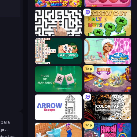
Goods Triple Match 3D
Piece of Cake: Merge and Bake
Arrow Escape: Puzzle
Screw Out: Bolts and Nuts
Solitario Chino
Designville: Merge & Design
Top
Piles of Mahjong
Mergest Kingdom
Arrow Escape
Color Tap: Coloring by Numbers
 para
Top
gica,
das las