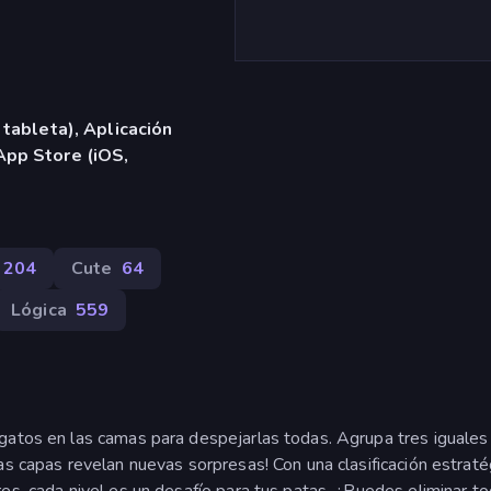
 tableta), Aplicación
App Store (iOS,
204
Cute
64
Lógica
559
gatos en las camas para despejarlas todas. Agrupa tres iguales
as capas revelan nuevas sorpresas! Con una clasificación estraté
es, cada nivel es un desafío para tus patas. ¿Puedes eliminar to