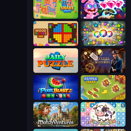
Snake Out: Maze Escape
Skydom: Reforged
Wood Blocks Jam
Forgotten Treasure 2
Daily Puzzle
Hidden Object: Clues and Mysteries
Pixel Blast
Castle Craft
MatchVentures
Find The Cow