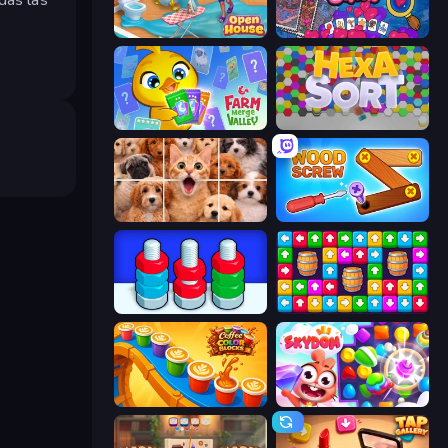
Open House
Hidden Objects
Farm Merge Valley
Hexa Sort
Jigpic Solitaire
Wood Screw: Bolts Puzzle
Tuercas y Tornillos
Tap Away Story
Coffee Color Blocks
Skydom