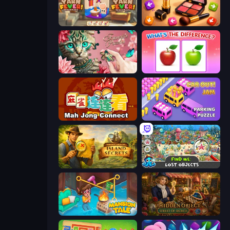
Yarn Fever! Unravel Puzzle
Tap Gallery
Favorite Puzzles
What's The Difference?
Mahjong Connect (Legacy)
Car OUT! Jam Parking Puzzle
Hidden Objects: Island Secrets
Find Me: Lost Objects
Mansion Tale: Merge Secrets
Hidden Object: Street Of Secrets