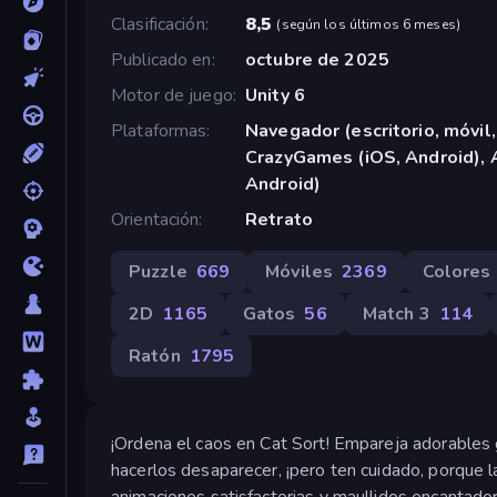
Clasificación
8,5
(
según los últimos 6 meses
)
Publicado en
octubre de 2025
Motor de juego
Unity 6
Plataformas
Navegador (escritorio, móvil,
CrazyGames (iOS, Android), 
Android)
Orientación
Retrato
Puzzle
669
Móviles
2369
Colores
2D
1165
Gatos
56
Match 3
114
Ratón
1795
¡Ordena el caos en Cat Sort! Empareja adorables 
hacerlos desaparecer, ¡pero ten cuidado, porque l
animaciones satisfactorias y maullidos encantador