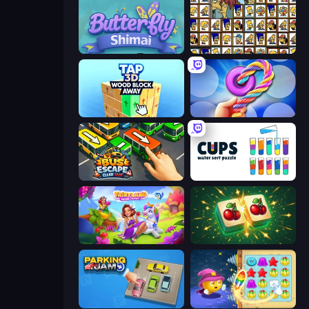
Butterfly Shimai
Tiles of the Simpsons
Tap 3D Wood Block Away
Twisted Tangle
Bus Escape: Clear Jam
Cups - Water Sort Puzzle
Fairyland Merge & Magic
Mahjong Puzzle: Tile Match
Parking Jam
Candy Riddles