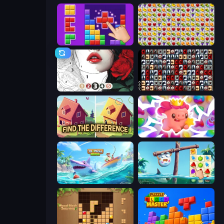
BlockBuster Puzzle
Same Game Fruit Collapse
Numicolor
War Mahjong
Find The Difference
Match Arena
Tropical Merge
Sugar Heroes