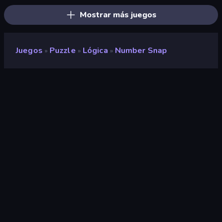
Mostrar más juegos
Juegos
Puzzle
Lógica
Number Snap
»
»
»
Number Snap
Clasificación
8,7
(
según los últimos 6 meses
)
Publicado en
enero de 2026
Motor de juego
Unity 6
Plataformas
Navegador (escritorio, móvil,
tableta), Aplicación CrazyGames
(Android), App Store (Android)
Orientación
Retrato