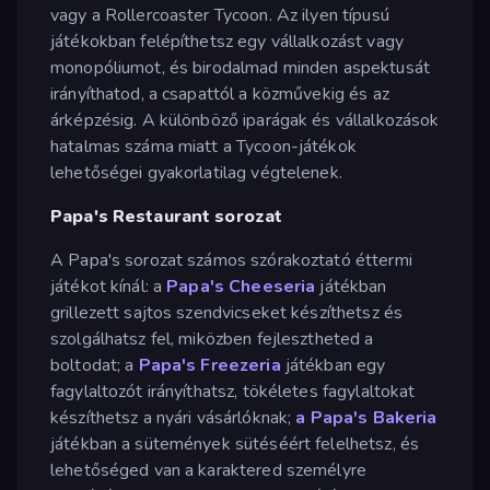
vagy a Rollercoaster Tycoon. Az ilyen típusú
játékokban felépíthetsz egy vállalkozást vagy
monopóliumot, és birodalmad minden aspektusát
irányíthatod, a csapattól a közművekig és az
árképzésig. A különböző iparágak és vállalkozások
hatalmas száma miatt a Tycoon-játékok
lehetőségei gyakorlatilag végtelenek.
Papa's Restaurant sorozat
A Papa's sorozat számos szórakoztató éttermi
játékot kínál: a
Papa's Cheeseria
játékban
grillezett sajtos szendvicseket készíthetsz és
szolgálhatsz fel, miközben fejlesztheted a
boltodat; a
Papa's Freezeria
játékban egy
fagylaltozót irányíthatsz, tökéletes fagylaltokat
készíthetsz a nyári vásárlóknak;
a Papa's Bakeria
játékban a sütemények sütéséért felelhetsz, és
lehetőséged van a karaktered személyre