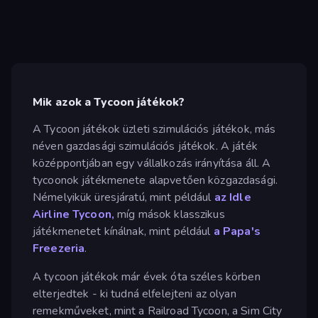
Mik azok a Tycoon játékok?
A Tycoon játékok üzleti szimulációs játékok, más
néven gazdasági szimulációs játékok. A játék
középpontjában egy vállalkozás irányítása áll. A
tycoonok játékmenete alapvetően közgazdasági.
Némelyikük üresjáratú, mint például
az Idle
Airline Tycoon,
míg mások klasszikus
játékmenetet kínálnak, mint például
a Papa's
Freezeria
.
A tycoon játékok már évek óta széles körben
elterjedtek - ki tudná elfelejteni az olyan
remekműveket, mint a Railroad Tycoon, a Sim City