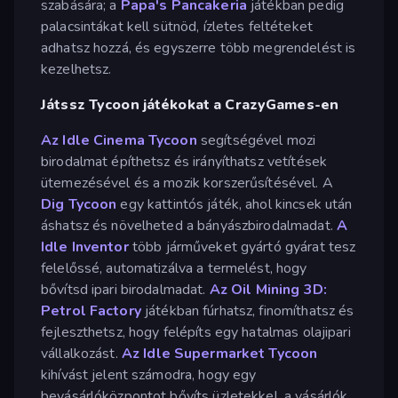
szabására; a
Papa's Pancakeria
játékban pedig
palacsintákat kell sütnöd, ízletes feltéteket
adhatsz hozzá, és egyszerre több megrendelést is
kezelhetsz.
Játssz Tycoon játékokat a CrazyGames-en
Az Idle Cinema Tycoon
segítségével mozi
birodalmat építhetsz és irányíthatsz vetítések
ütemezésével és a mozik korszerűsítésével. A
Dig Tycoon
egy kattintós játék, ahol kincsek után
áshatsz és növelheted a bányászbirodalmadat.
A
Idle Inventor
több járműveket gyártó gyárat tesz
felelőssé, automatizálva a termelést, hogy
bővítsd ipari birodalmadat.
Az Oil Mining 3D:
Petrol Factory
játékban fúrhatsz, finomíthatsz és
fejleszthetsz, hogy felépíts egy hatalmas olajipari
vállalkozást.
Az Idle Supermarket Tycoon
kihívást jelent számodra, hogy egy
bevásárlóközpontot bővíts üzletekkel, a vásárlók