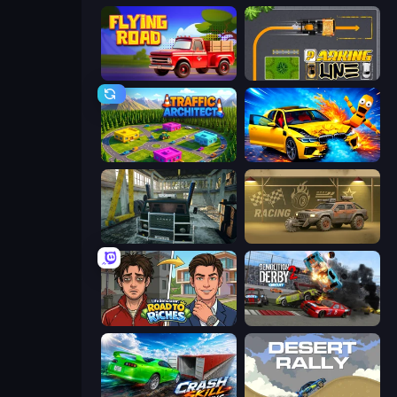
Flying Road
Parking Line
Traffic Architect
BMG: Ragdoll Playground
Kamaz Truck Driver
Zombie Car Racing
Life Simulator: Road to Riches
Demolition Derby 2