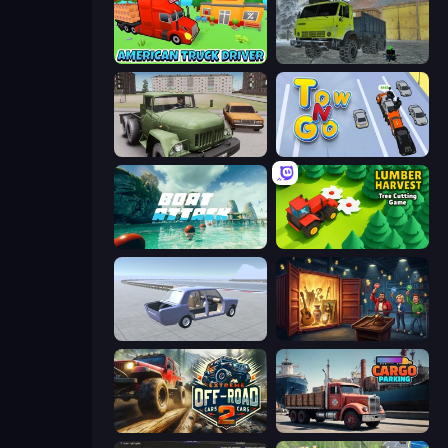
American Truck Driver
Taiga Car Driver
Truck Driver Easy Road
Tow N Go
Boat Attack
Lumber Harvest: Tree Cutting Game
Car Tuning Simulator
Container Auction
Extreme Offroad Cars 2
Cargo Truck Parking