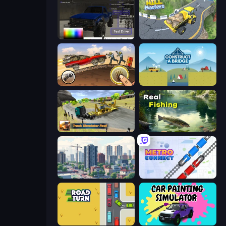
Car Inspector: Truck
Hill Masters
Earn to Die: Zombie Ride
Construct a Bridge
Truck Simulator Real
Real Fishing Simulator
SuperCity 3D
Metro Connect
Road Turn
Car Painting Simulator