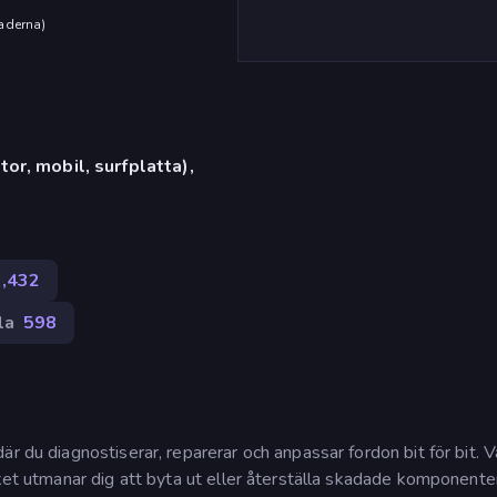
aderna
)
or, mobil, surfplatta),
1,432
la
598
r du diagnostiserar, reparerar och anpassar fordon bit för bit. Va
lket utmanar dig att byta ut eller återställa skadade komponente