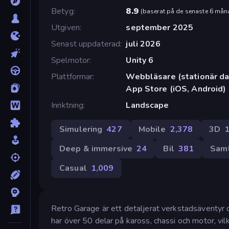
Betyg
8.9
(
baserat på de senaste 6 mån
Utgiven
september 2025
Senast uppdaterad
juli 2026
Spelmotor
Unity 6
Plattformar
Webbläsare (stationär dat
App Store (iOS, Android)
Inriktning
Landscape
Simulering
427
Mobile
2,378
3D
Deep & immersive
24
Bil
381
Sam
Casual
1,009
Retro Garage är ett detaljerat verkstadsäventyr dä
har över 50 delar på kaross, chassi och motor, vi