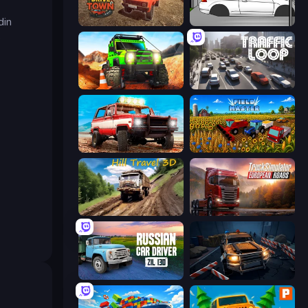
din
DriveTown
Drag Racer V2
e
Offroad Life 3D
Traffic Loop
Offroad Masters Challenge
Field Master
Hill Travel 3D
Truck Simulator: European Roads
Russian Car Driver ZIL 130
Cars vs Zombies