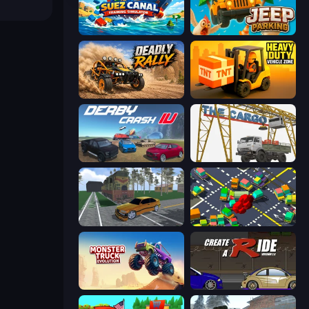
Suez Canal Training Simulator
Jeep Parking 3D
Deadly Rally
Heavy Duty: Vehicle Zone
Derby Crash 4
The Cargo
Obby: Car Crash Sandbox
Slightly Annoying Traffic
Monster Truck Evolution
Create-A-Ride