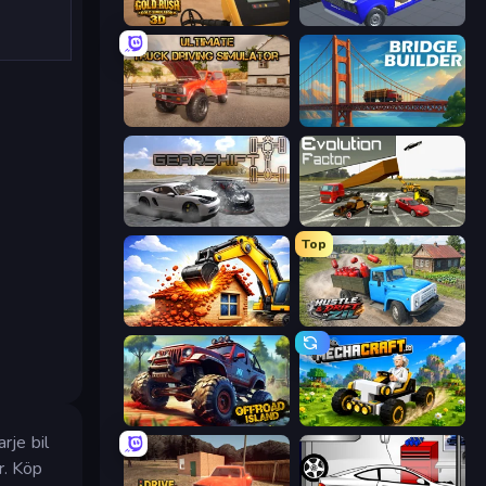
Gold Rush: Gold Simulator 3D
Taz Mechanic Simulator
Ultimate Truck Driving Simulator 2020
Bridge Builder
Gearshift One
Evolution Factor
Top
City Constructor
Hustle & Drift in ZIL
Offroad Island
Mechacraft.io
rje bil
r. Köp