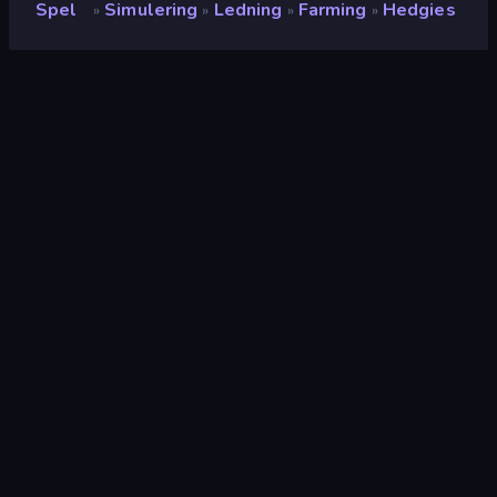
Spel
Simulering
Ledning
Farming
Hedgies
»
»
»
»
Hedgies
Utvecklare
Games Extras
Betyg
(
baserat på de senaste 6
8.4
månaderna
)
Utgiven
april 2025
Senast uppdaterad
april 2025
Spelmotor
Externally hosted (iframe)
Plattform
Webbläsare (stationär dator,
mobil, surfplatta)
Inriktning
Liggande / Stående
Simulering
308
Mobile
2,357