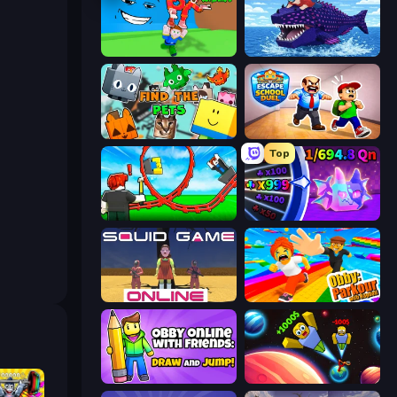
Escape Tsunami for Brainrots!
Obby Fish Challenge: Ride
Find The Pets
Escape School Duel
Top
Build a Rollercoaster: Simulator
Meeland.io
Squid Game Online
Obby: Parkour with Ragdoll
Obby With Friends: Draw and Jump
Obby: +1 to Spaceflight Altitude