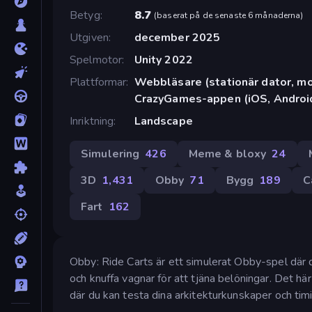
Betyg
8.7
(
baserat på de senaste 6 månaderna
)
Utgiven
december 2025
Spelmotor
Unity 2022
Plattformar
Webbläsare (stationär dator, mob
CrazyGames-appen (iOS, Androi
Inriktning
Landscape
Simulering
426
Meme & bloxy
24
3D
1,431
Obby
71
Bygg
189
C
Fart
162
Obby: Ride Carts är ett simulerat Obby-spel där 
och knuffa vagnar för att tjäna belöningar. Det h
där du kan testa dina arkitekturkunskaper och tim