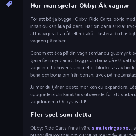
Hur man spelar Obby: Åk vagnar
För att börja bygga i Obby: Ride Carts, börja me
innan du kan åka på dem. När din bana är klar tryc
att navigera framåt eller bakåt. Justera din hastigh
vagnen på rälsen.
Genom att åka på din vagn samlar du guldmynt, so
tjäna fler mynt är att bygga din bana på ett sätt 
vagn inte behöver stanna eller blockeras av hinder 
bana och börja om från början, tryck på mellansla
Ju mer du tjänar, desto mer kan du expandera. Lås 
uppgradera din karaktärs utseende för att sticka 
vagnföraren i Obbys värld!
Fler spel som detta
Obby: Ride Carts finns i våra
simuleringsspel
, 
bland våra körspel om du vill ha mer två- eller f