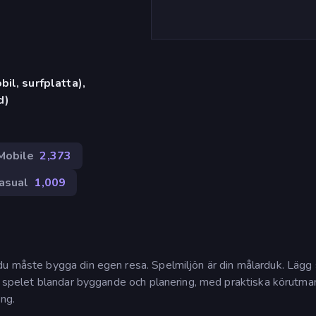
il, surfplatta),
d)
Mobile
2,373
asual
1,009
du måste bygga din egen resa. Spelmiljön är din målarduk. Lägg
är spelet blandar byggande och planering, med praktiska körutma
ing.