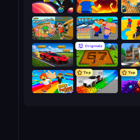
Obby: +1 to Spaceflight Altitude
Obby: Legendary Dragon
Obby: Hide and Seek, Battle Royale
Obby: Ragdoll Boxing
Obby: Mi
Originals
Obby: +1 Speed Car Escape
Obby: Dig Brainrots
Top
Top
Obby: Parkour with Ragdoll
Obby: Supercar Race on Keyboard
Obby: D