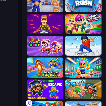
Escape From Mr.Meawing's Prison!
Roller Coaster Rush
Tung Tung Sahur: Obby Challenge
Obby Parkour Race: Multiplayer
Digital Circus: Obby
Break a Skyscraper
Escape From Baby Robby!
Obby: Dumb or Genius IQ Test
School Escape: Mr. MeanieHead!
Obby: Hide and Seek, Battle Royale