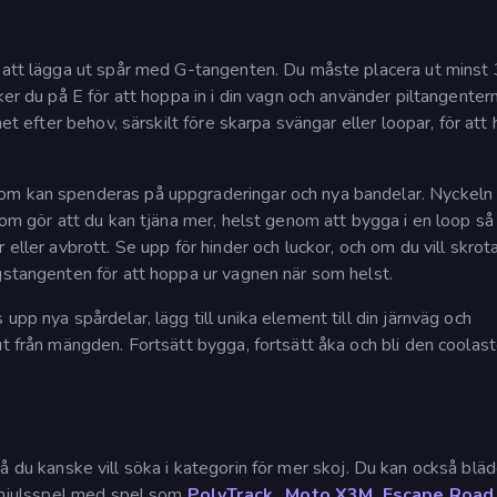
d att lägga ut spår med G-tangenten. Du måste placera ut minst 
ker du på E för att hoppa in i din vagn och använder piltangentern
et efter behov, särskilt före skarpa svängar eller loopar, för att 
m kan spenderas på uppgraderingar och nya bandelar. Nyckeln ti
som gör att du kan tjäna mer, helst genom att bygga i en loop så 
eller avbrott. Se upp för hinder och luckor, och om du vill skrota
gstangenten för att hoppa ur vagnen när som helst.
upp nya spårdelar, lägg till unika element till din järnväg och
ut från mängden. Fortsätt bygga, fortsätt åka och bli den coolas
så du kanske vill söka i kategorin för mer skoj. Du kan också blä
yrhjulsspel med spel som
PolyTrack
,
Moto X3M,
Escape Road