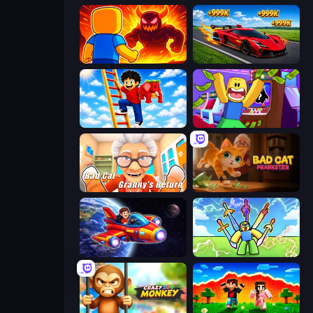
Obby: Legendary Dragon
Obby: +1 Speed Car Escape
Ladder to Brainhot: Climb
Robbie: Game Challenges
Bad Cat - Granny's Return
Bad Cat Prankster
Obby Space Challenge: Starships
Obby vs Brainrot