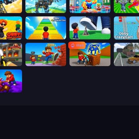
Obby: The Royal Race
Obby: Pull a Sword
Obby: Dumb or Genius IQ Test
ni-Games
Obby: +1 Jump per Click
Obby: Click and Grow
Obby: Crazy 
Hot
Obby: Firefighter Tycoon
Obby: +1 Click Wall Breaker
Obby: Break Rocks For Brainrots
ig Down