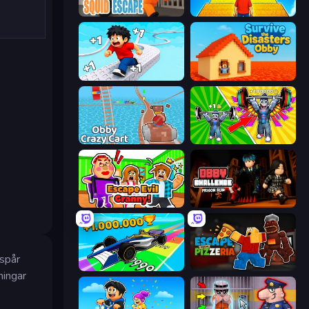
Obby World: Squid Escape
Obby: +1 Jump per Click
Speed per Click: Obby
Survive the Disasters: Obby
Obby: Crazy Cart
Obby: Gym Simulator, Escape
Escape Evil Granny!
Obby Challenge: Prison Run
 spår
Obby Car Challenge: Drive
Escape From Pizzeria
ningar