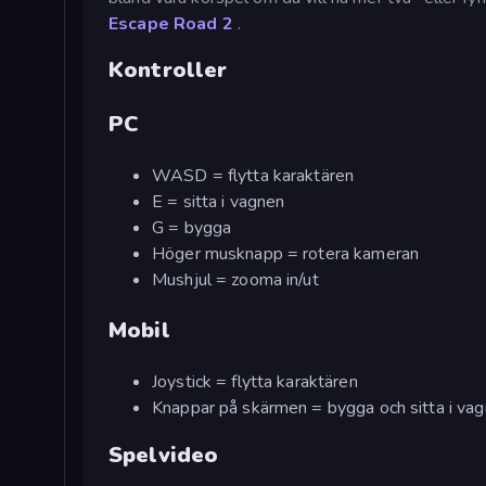
Escape Road 2
.
Kontroller
PC
WASD = flytta karaktären
E = sitta i vagnen
G = bygga
Höger musknapp = rotera kameran
Mushjul = zooma in/ut
Mobil
Joystick = flytta karaktären
Knappar på skärmen = bygga och sitta i va
Spelvideo