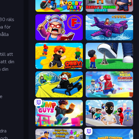
Obby Party Multiplayer
Barry's Prison Escape!
30 räls
a för
hålla
Escape From School: Angry Teacher!
Obby Plane Power Challenge: Fly
ll att
att din
Obby: Mini-Games
Obby: Click and Grow
 din
te
Cart Ride Danger Mount
Mega Parkour: Obby Escape Run
Jump Guys
Mr. Dude: Online Multiverse Challenge
ddra
och