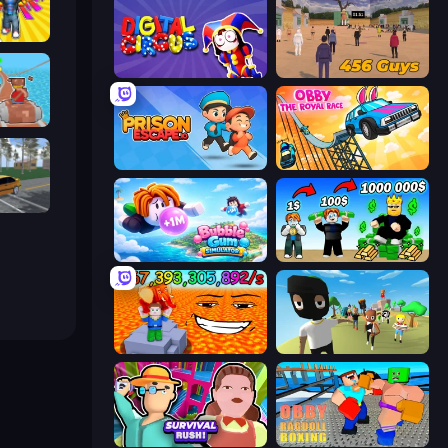
Obby: Gym Simulator, Escape
Digital Circus: Parkour Game
456 Guys
Cart
Prison Escape.io
Obby: The Royal Race
Obby: Car Crash Sandbox
Bubble Gum Simulator
Obby Tycoon Build the City
Escape Lava for Brainrots!
Mr. Dude: King of the Hill
Survival Rush!
Obby: Ragdoll Boxing