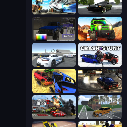
Real Drift World
Drift Hunters
Car Inspector: Truck
Offroad Life 3D
Crazy Stunt Cars Multiplayer
Crash & Stunt
Car Crash Simulator Royale
City Classic Car Driving: 131
Demolition Derby 2
Obby: Car Crash Sandbox