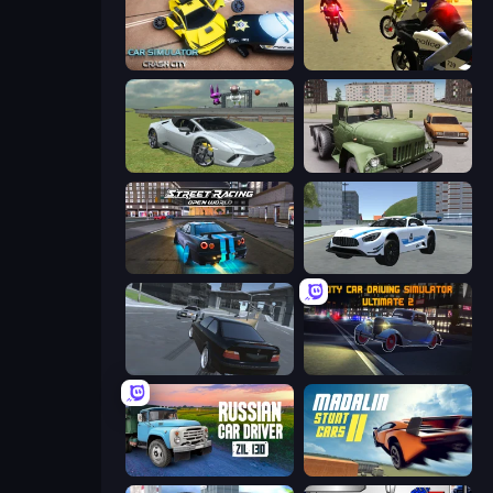
Car Simulator: Crash City
3D Moto Simulator 2
Sports Cars Driver
Truck Driver Easy Road
Street Racing: Open World
Crazy Stunt Cars 2
Transporter Hot Pursuit
City Car Driving Simulator: Ultimate 2
Russian Car Driver ZIL 130
Madalin Stunt Cars 2