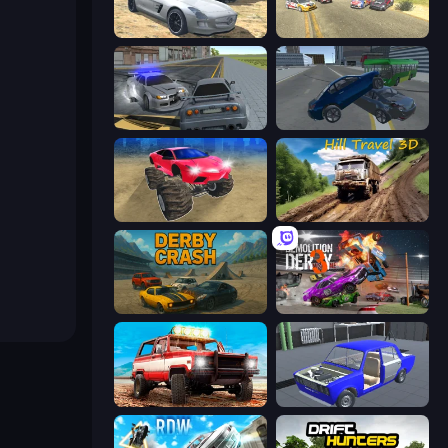
Derby Crash 2
Derby Crash 3
RCC City Racing
Offroader V6
Monster Cars: Ultimate Simulator
Hill Travel 3D
Derby Crash
Demolition Derby 3
Offroad Masters Challenge
Taz Mechanic Simulator