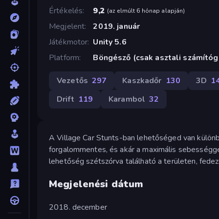
Értékelés
9,2
(
az elmúlt 6 hónap alapján
)
Megjelent
2019. január
Játékmotor
Unity 5.6
Platform
Böngésző (csak asztali számító
Vezetős
297
Kaszkadőr
130
3D
1
Drift
119
Karambol
32
A Village Car Stunts-ban lehetőséged van különbö
forgalommentes, és akár a maximális sebességge
lehetőség szétszórva található a területen, fedezd
Megjelenési dátum
2018. december