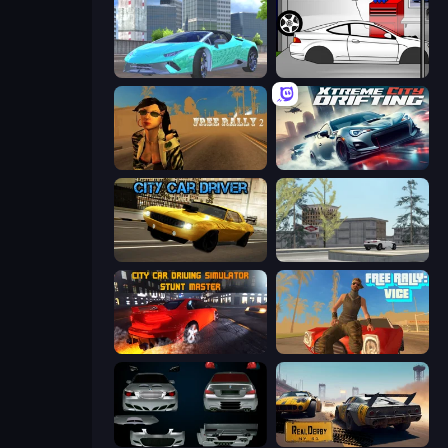
Real City Driver
Drag Racer V2
Free Rally 2
Xtreme City Drifting
City Car Driver
Free Rally: Lost Angeles
City Car Driving Simulator: Stunt
Free Rally: Vice
Decorate My BMW M5
RealDerby - Crash Day