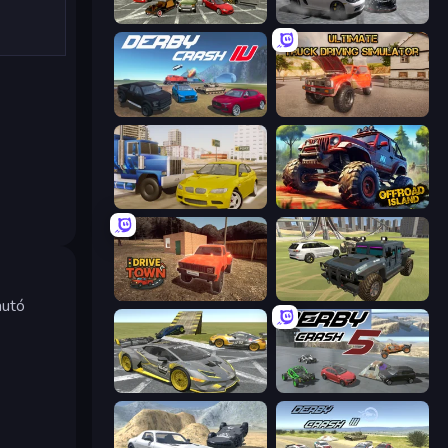
Evolution Factor
Gearshift One
Derby Crash 4
Ultimate Truck Driving Simulator 2020
Crazy Car Stunts
Offroad Island
DriveTown
4x4 Offroader
autó
Wrong Way
Derby Crash 5