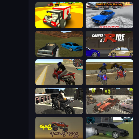
Blocky Demolition Derby
Force Drift Racing: Aussie Burnout
RCC Stunt Cars
Create-A-Ride
Moto Rider 3D
Crazy Moto Stunts
Stunt Mania 3D
Battle Cars 3D