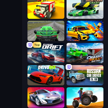
Blocky Demolition Derby
Sportcars Crash
Speed Racing Pro 2
BMG: Ragdoll Playground
Top
Xtreme DRIFT Racing
Crash Skill Racing
DriveOff
Russian Car Driver ZIL 130
Grand Cyber City
ATV Ultimate Offroad