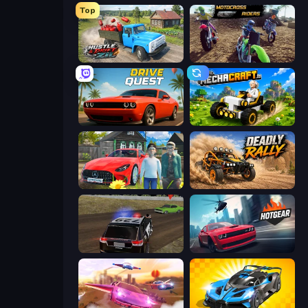
Top
Hustle & Drift in ZIL
MotoCross Riders
Drive Quest
Mechacraft.io
Speedboy: History with Grandfather
Deadly Rally
POLICE Chase Simulator
Hotgear