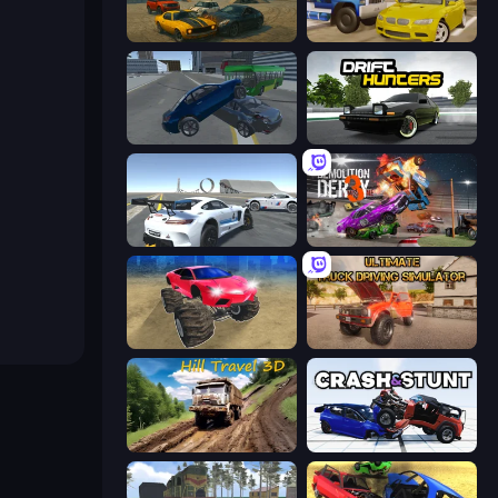
Derby Crash
Crazy Car Stunts
Offroader V6
Drift Hunters
Crazy Stunt Cars Multiplayer
Demolition Derby 3
Monster Cars: Ultimate Simulator
Ultimate Truck Driving Simulator 2020
Hill Travel 3D
Crash & Stunt