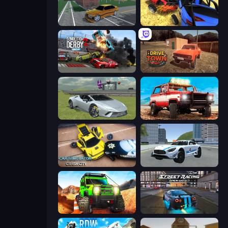
Obby: Car Crash Sandbox
Car Crash Simulator Royale
Demolition Derby 2
DriveTown
Sports Cars Driver
Offroad Masters Challenge
Car Simulator: Crash City
Crazy Stunt Cars 2
Offroad Life 3D
Street Racing: Open World