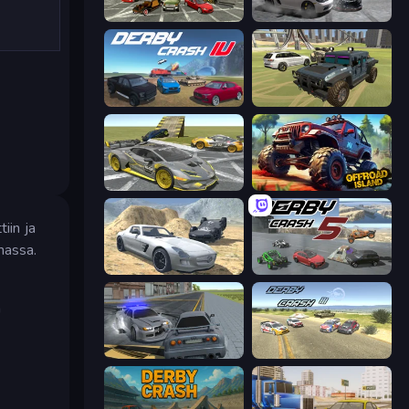
Evolution Factor
Gearshift One
Derby Crash 4
4x4 Offroader
Wrong Way
Offroad Island
iin ja
massa.
Derby Crash 2
Derby Crash 5
a
RCC City Racing
Derby Crash 3