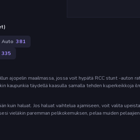
et)
Auto
381
335
ullun ajopelin maailmassa, jossa voit hypätä RCC stunt -auton ratt
kin kaupunkia täydellä kaasulla samalla tehden kuperkeikkoja il
n kuin haluat. Jos haluat vaihtelua ajamiseen, voit valita upeist
ksesi vieläkin paremman pelikokemuksen, pelaa muiden pelaajien