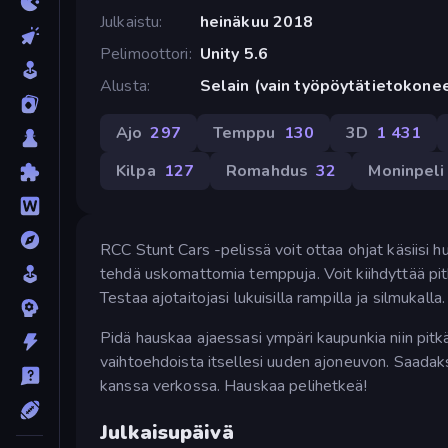
Julkaistu
heinäkuu 2018
Pelimoottori
Unity 5.6
Alusta
Selain (vain työpöytätietokone
Ajo
297
Temppu
130
3D
1 431
Kilpa
127
Romahdus
32
Moninpeli
RCC Stunt Cars -pelissä voit ottaa ohjat käsiisi h
tehdä uskomattomia temppuja. Voit kiihdyttää pit
Testaa ajotaitojasi lukuisilla rampilla ja silmukalla.
Pidä hauskaa ajaessasi ympäri kaupunkia niin pitkää
vaihtoehdoista itsellesi uuden ajoneuvon. Saada
kanssa verkossa. Hauskaa pelihetkeä!
Julkaisupäivä