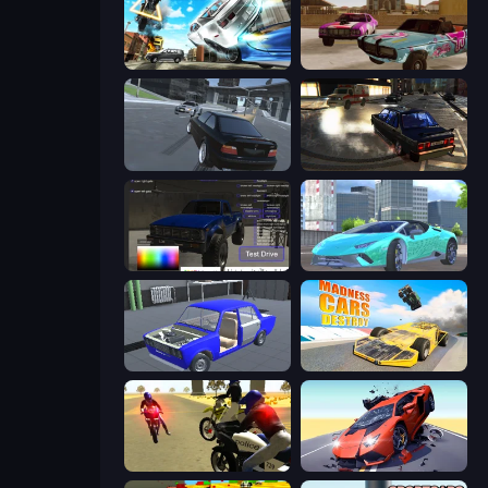
Real Drift World
Village Car Stunts
Transporter Hot Pursuit
City Classic Car Driving: 131
Car Inspector: Truck
Real City Driver
Taz Mechanic Simulator
Madness Cars Destroy
3D Moto Simulator 2
Hyper Cars Ramp Crash