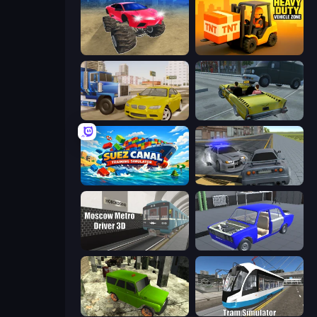
Monster Cars: Ultimate Simulator
Heavy Duty: Vehicle Zone
Crazy Car Stunts
Freak Taxi Simulator
Suez Canal Training Simulator
RCC City Racing
Moscow Metro Driver 3D
Taz Mechanic Simulator
Russian UAZ 4x4 Driving Simulator
Tram Simulator