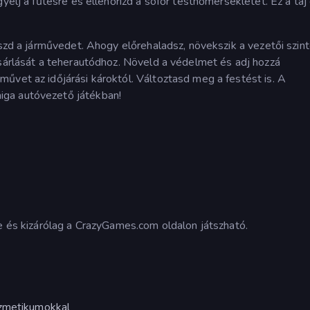
yelj a fűtésre és ellenőrizd a sofőr testhőmérsékletét. Ez a táj
eszd a járművedet. Ahogy előrehaladsz, növekszik a vezetői szint
ásárlását a teherautódhoz. Növeld a védelmet és adj hozzá
űvet az időjárási károktól. Változtasd meg a festést is. A
iga autóvezető játékban!
te és kizárólag a CrazyGames.com oldalon játszható.
ozmetikumokkal