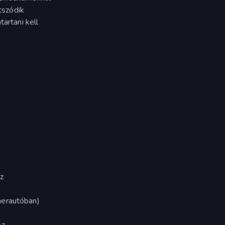
átszódik
tartani kell
z
herautóban)
oz