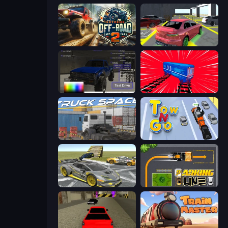
Extreme Offroad Cars 2
Garage Parking
Car Inspector: Truck
Train Drift
Truck Space
Tow N Go
Wrong Way
Parking Line