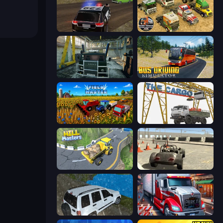
POLICE Chase Simulator
Euro Truck Driving Simulator 2025
Kamaz Truck Driver
Bus Driving Simulator
Field Master
The Cargo
Hill Masters
Free Rally
Offroad Prado Mountain Hill Climbing
Just Park It 12