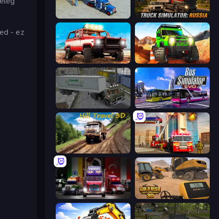
 elég
Offroad Cargo Transport Truck
Truck Simulator: Russia
ed - ez
Offroad Masters Challenge
Offroad Life 3D
Russian Kamaz Truck Driver
Bus Simulator: EVO
Hill Travel 3D
Fire Truck Driving School
Big Euro Truck Driving
Gold Rush: Gold Simulator 3D