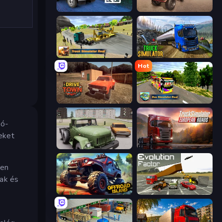
Russian Car Driver ZIL 130
Ultimate Truck Driving Simulator 2020
Truck Simulator Real
Truck Driving Simulator Game
Hot
DriveTown
Bus Simulator Real
tó-
eket
Truck Driver Easy Road
Truck Simulator: European Roads
ken
sak és
Offroad Island
Evolution Factor