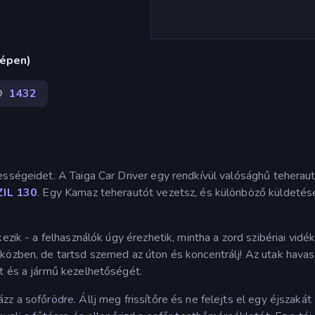
gépen)
D
1432
ességeidet. A Taiga Car Driver egy rendkívül valósághű teherau
ZIL 130
. Egy Kamaz teherautót vezetsz, és különböző küldetés
ezik - a felhasználók úgy érezhetik, mintha a zord szibériai vidé
közben, de tartsd szemed az úton és koncentrálj! Az utak hava
t és a jármű kezelhetőségét.
z a sofőrödre. Állj meg frissítőre és ne felejts el egy éjszakát