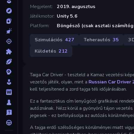
Megjelent
2019. augusztus
Játékmotor
Unity 5.6
Platform
Böngésző (csak asztali számító
Szimulációs
427
Teherautós
35
3
Küldetés
212
Taiga Car Driver - teszteld a Kamaz vezetési kép
vezetős játék, olyan, mint a
Russian Car Driver 
kell teljesítened a zord tajga téli időjárásában.
Ez a fantasztikus cím lenyűgöző grafikával rendelk
autóznának. Nézz körül a gyönyörű tájon vezetés 
jegesek - ez befolyásolja az autózás körülményei
A tajga erdő szélsőséges körülményei miatt vigyáz