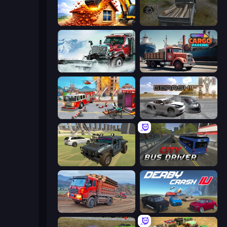
City Constructor
Russian Delivery Club Baikal
Snow Plow Truck
Cargo Truck Parking
Fireman 2024
Gearshift One
4x4 Offroader
City Bus Driver
Cargo Truck Driver Simulator
Derby Crash 4