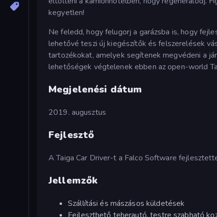
eltölteni a kamionhotelben, hogy regenerálódj. Fig
kegyetlen!
Ne feledd, hogy felugorj a garázsba is, hogy fejl
lehetővé teszi új kiegészítők és felszerelések v
tartozékokat, amelyek segítenek megvédeni a járm
lehetőségek végtelenek ebben az open-world Ta
Megjelenési dátum
2019. augusztus
Fejlesztő
A Taiga Car Driver-t a Falco Software fejlesztet
Jellemzők
Szállítási és mászásos küldetések
Fejleszthető teherautó, testre szabható k