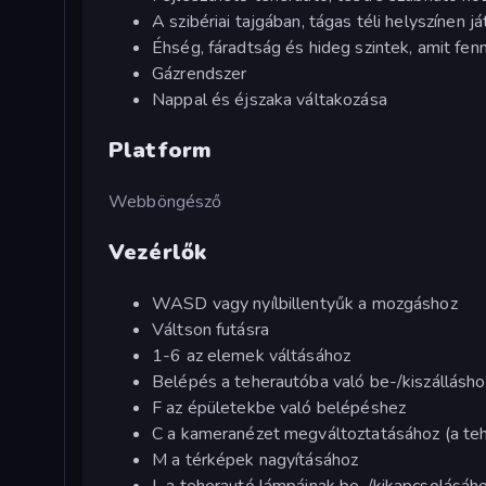
A szibériai tajgában, tágas téli helyszínen j
Éhség, fáradtság és hideg szintek, amit fenn
Gázrendszer
Nappal és éjszaka váltakozása
Platform
Webböngésző
Vezérlők
WASD vagy nyílbillentyűk a mozgáshoz
Váltson futásra
1-6 az elemek váltásához
Belépés a teherautóba való be-/kiszállásho
F az épületekbe való belépéshez
C a kameranézet megváltoztatásához (a te
M a térképek nagyításához
L a teherautó lámpáinak be-/kikapcsolásáh