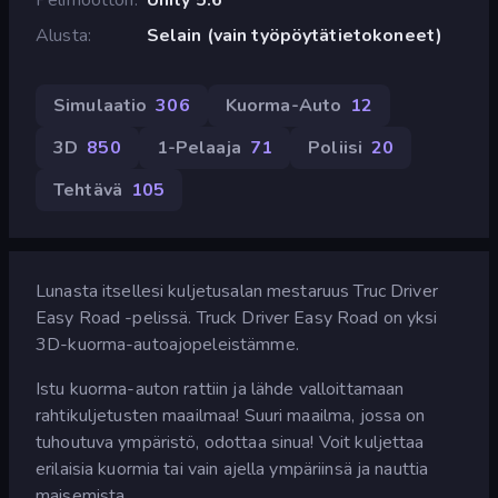
Alusta
Selain (vain työpöytätietokoneet)
Simulaatio
306
Kuorma-Auto
12
3D
850
1-Pelaaja
71
Poliisi
20
Tehtävä
105
Lunasta itsellesi kuljetusalan mestaruus Truc Driver
Easy Road -pelissä. Truck Driver Easy Road on yksi
3D-kuorma-autoajopeleistämme.
Istu kuorma-auton rattiin ja lähde valloittamaan
rahtikuljetusten maailmaa! Suuri maailma, jossa on
tuhoutuva ympäristö, odottaa sinua! Voit kuljettaa
erilaisia kuormia tai vain ajella ympäriinsä ja nauttia
maisemista.