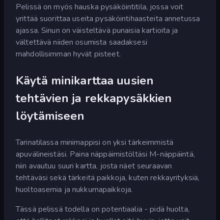
Pelissä on myös hauska pysäköintitila, jossa voit
yrittää suorittaa useita pysäköintihaasteita annetussa
ajassa. Sinun on väisteltävä punaisia kartioita ja
vältettävä niiden osumista saadaksesi
mahdollisimman hyvät pisteet.
Käytä minikarttaa uusien
tehtävien ja rekkapysäkkien
löytämiseen
Tarinatilassa minimappisi on yksi tärkeimmistä
apuvälineistäsi. Paina näppäimistöltäsi M-näppäintä,
niin avautuu suuri kartta, josta näet seuraavan
tehtäväsi sekä tärkeitä paikkoja, kuten rekkayrityksiä,
huoltoasemia ja nukkumapaikkoja.
Tässä pelissä todella on potentiaalia - pidä huolta,