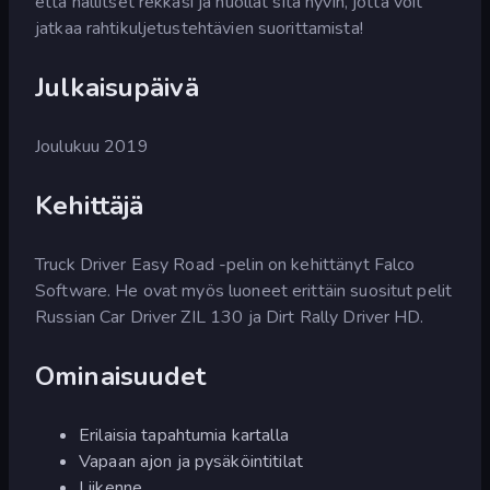
että hallitset rekkasi ja huollat sitä hyvin, jotta voit
jatkaa rahtikuljetustehtävien suorittamista!
Julkaisupäivä
Joulukuu 2019
Kehittäjä
Truck Driver Easy Road -pelin on kehittänyt Falco
Software. He ovat myös luoneet erittäin suositut pelit
Russian Car Driver ZIL 130 ja Dirt Rally Driver HD.
Ominaisuudet
Erilaisia tapahtumia kartalla
Vapaan ajon ja pysäköintitilat
Liikenne