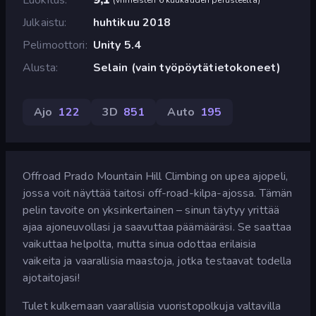
Julkaistu
huhtikuu 2018
Pelimoottori
Unity 5.4
Alusta
Selain (vain työpöytätietokoneet)
Ajo
122
3D
851
Auto
195
Offroad Prado Mountain Hill Climbing on upea ajopeli,
jossa voit näyttää taitosi off-road-kilpa-ajossa. Tämän
pelin tavoite on yksinkertainen – sinun täytyy yrittää
ajaa ajoneuvollasi ja saavuttaa päämääräsi. Se saattaa
vaikuttaa helpolta, mutta sinua odottaa erilaisia
vaikeita ja vaarallisia maastoja, jotka testaavat todella
ajotaitojasi!
Tulet kulkemaan vaarallisia vuoristopolkuja valtavilla