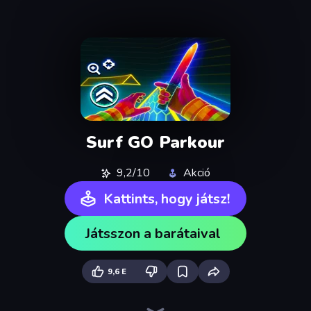
Surf GO Parkour
9,2/10
Akció
Kattints, hogy játsz!
Játsszon a barátaival
9,6 E