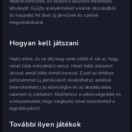
falakon keresztül, és élvezd a lassított felvételek
látványát. Gyűjts aranyérméket a károk okozásából,
és használd fel őket új járművek és szintek
megvásárlására!
Hogyan kell játszani
Hajts előre, és ne állj meg senki előtt! A cél az, hogy
minél több mészárlást okozz. Minél több ütközést
okozol, annál több érmét keresel. Ezzel az értékes
pénznemmel új járműveket vásárolhatsz, amikkel
belerohanhatsz az ellenségbe és az akadályokba,
valamint új szinteket. Kísérletezz a sebességeddel és
a helyzeteddel, hogy megtudd, mivel keresheted a
legtöbb pénzt!
További ilyen játékok