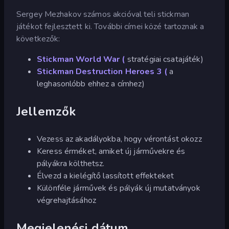
Sergey Mezhakov számos akcióval teli stickman
játékot fejlesztett ki. További címei közé tartoznak a
következők:
Stickman World War (
stratégiai csatajáték)
Stickman Destruction Heroes 3 (
a
leghasonlóbb ehhez a címhez)
Jellemzők
Vezess az akadályokba, hogy vérontást okozz
Keress érméket, amiket új járművekre és
pályákra költhetsz.
Élvezd a kielégítő lassított effekteket
Különféle járművek és pályák új mutatványok
végrehajtásához
Megjelenési dátum