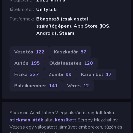
Játékmotor
Unity 5.6
Platformok
Böngésző (csak asztali
számítógépen), App Store (iOS,
Android), Steam
Vezetős
122
Kaszkadőr
57
Autós
195
Oldalnézetes
120
Fizika
327
Zombi
99
Karambol
17
Pálcikaember
141
Véres
12
Stickman Annihilation 2 egy akciódús ragdoll fizika
stickman játék
által
készített
Sergey Mezkhahov.
Vezess egy válogatott járművet embereken, tűzön és