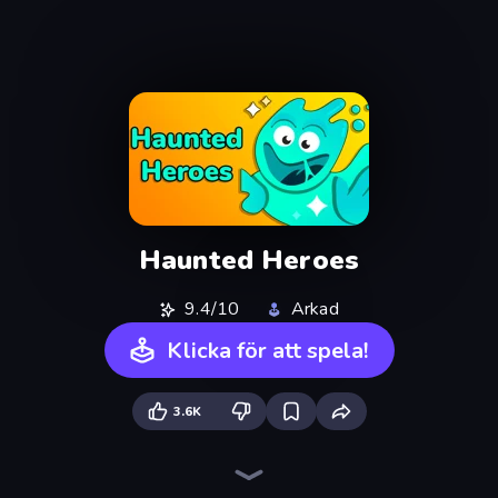
Haunted Heroes
9.4/10
Arkad
Klicka för att spela!
3.6K