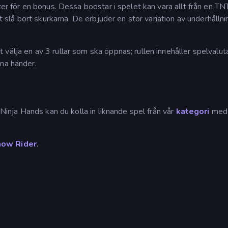
ter för en bonus. Dessa boostar i spelet kan vara allt från en TN
tt slå bort skurkarna. De erbjuder en stor variation av underhållni
välja en av 3 rullar som ska öppnas; rullen innehåller spelvalut
ina händer.
 Ninja Hands kan du kolla in liknande spel från vår
kategori
med
ow Rider
.
s