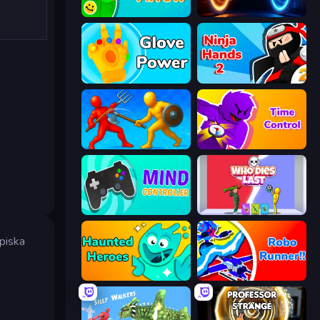
Feeling Arrow
Portal Escape
Glove Power
Ninja Hands 2
Epic Sword Battle! Fight in Arena
Time Control!
Mind Controller
Who Dies Last?
piska
Haunted Heroes
Robo Runner