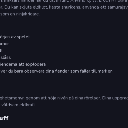
 karaktärs händer när du tittar runt. Använd Q, W, E och R i olika
ker. Du kan skjuta eldklot, kasta shurikens, använda ett samurajs
 som en ninjakrigare.
början av spelet
ärnor
ll
 slåss
fienderna att explodera
r du bara observera dina fiender som faller till marken
rdighetsmenyn genom att höja nivån på dina rörelser. Dina uppgr
 våldsam eldkraft.
uff