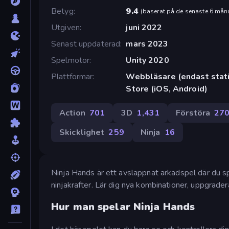
Betyg
9.4
(
baserat på de senaste 6 mån
Utgiven
juni 2022
Senast uppdaterad
mars 2023
Spelmotor
Unity 2020
Plattformar
Webbläsare (endast stati
Store (iOS, Android)
Action
701
3D
1,431
Förstöra
27
Skicklighet
259
Ninja
16
Ninja Hands är ett avslappnat arkadspel där du s
ninjakrafter. Lär dig nya kombinationer, uppgrader
Hur man spelar Ninja Hands