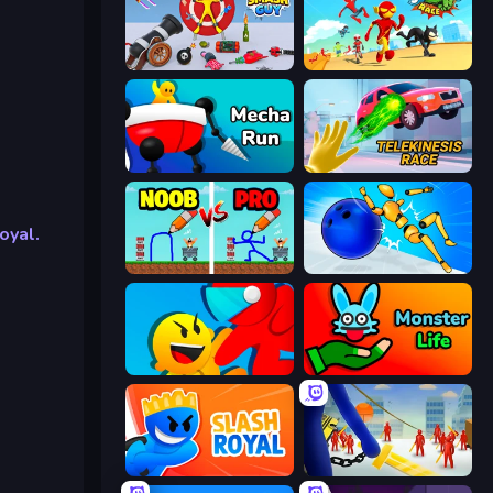
Smash Guy: Ragdoll Punch Hero
Superhero Race!
Mecha Run
Telekinesis Race 3D
oyal.
DOP Noob: Draw to Save
Playground Man! Ragdoll Show!
Riot Escape
Monster Life
Slash Royal
Slasher