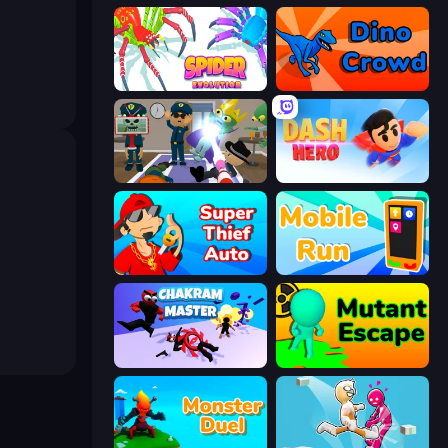
Spider Evolution: Runner Game
Dino Crowd
Find The Alien
Dash Hero
Super Thief Auto
Mobile Run
Chakram Master
Mutant Escape