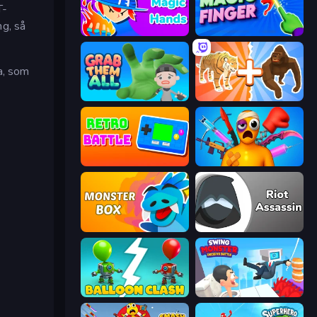
T-
ng, så
Magic Hands
Magic Finger 3D
a, som
Grab Them All
Animal DNA Run
Retro Battle
Fun Ragdoll Challenge!
Monster Box
Riot Assassin
Balloon Clash
Swing Monster: Decisive Battle