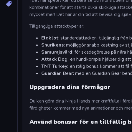
I det här spelet kan du bara se och kontrollera din
kombinationer för att starta olika skickliga attac
mycket mer! Det här är din tid att bevisa dig själv
Tillgängliga attacktyper är:
Eldklot
: standardattacken, tillgänglig från 
Shurikens
: möjliggör snabb kastning av stj
Samurajsvärd
: för skadegörelse på nära hå
Attack Dog:
en hundkompis hjälper dig att
TNT Turkey:
en rolig bonus kommer att få 
Guardian
Bear
:
med en Guardian Bear behöve
Uppgradera dina förmågor
Du kan göra dina Ninja Hands mer kraftfulla i fä
färdigheter kommer med nya animationer och mer
Använd bonusar för en tillfällig b