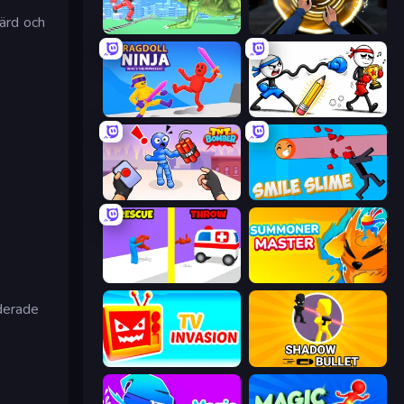
värd och
Silly Walkers
Professor Strange
Ragdoll Ninja: Imposter Hero
Doodle Smash
TNT Bomber
Smile Slime
Rescue Throw
Summoner Master
aderade
TV Invasion
Shadow Bullet