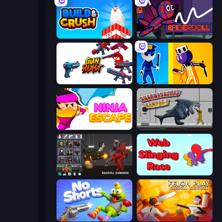
Build and Crush
SpiderDoll
Gun Blast
Jailbreak: Hide or Attack!
Ninja Escape
Sharkosaurus Rampage
Last Play: Ragdoll Sandbox
Web Slinging Race
No Shorts
Felon Play: Ragdoll Sandbox