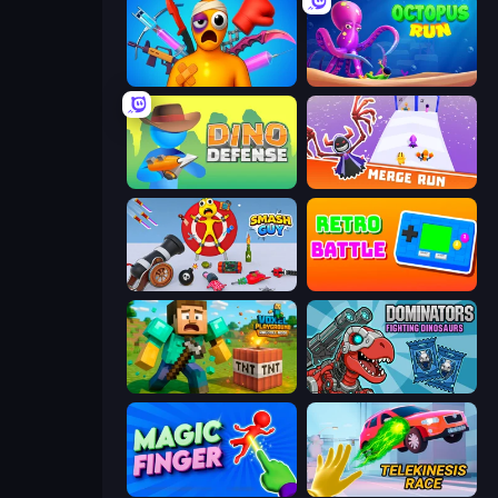
Fun Ragdoll Challenge!
OctopusRun
Dino Defense
Merge Run
Smash Guy: Ragdoll Punch Hero
Retro Battle
Voxel Playground: Ragdoll Noob
Dominators: Fighting Dinosaurs
Magic Finger 3D
Telekinesis Race 3D