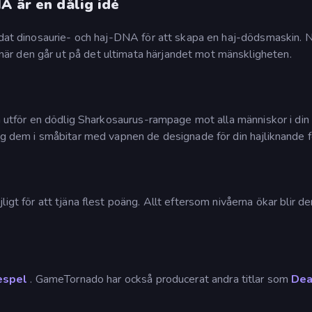
A är en dålig idé
andat dinosaurie- och haj-DNA för att skapa en haj-dödsmaskin. 
r den går ut på det ultimata härjandet mot mänskligheten.
ch utför en dödlig Sharkosaurus-rampage mot alla människor i din
äng dem i småbitar med vapnen de designade för din hajliknande 
igt för att tjäna flest poäng. Allt eftersom nivåerna ökar blir de
espel
. GameTornado har också producerat andra titlar som
Dea