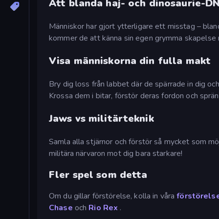
Att blanda haj- och dinosaurie-DN
Människor har gjort ytterligare ett misstag – bl
kommer de att känna sin egen grymma skapelse nä
Visa människorna din fulla makt
Bry dig loss från labbet där de spärrade in dig o
Krossa dem i bitar, förstör deras fordon och spr
Jaws vs militärteknik
Samla alla stjärnor och förstör så mycket som möjl
militära närvaron mot dig bara starkare!
Fler spel som detta
Om du gillar förstörelse, kolla in våra
förstörels
Chase
och
Rio Rex
.