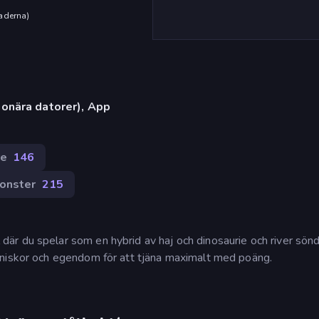
aderna
)
onära datorer), App
re
146
onster
215
r du spelar som en hybrid av haj och dinosaurie och river sön
nniskor och egendom för att tjäna maximalt med poäng.