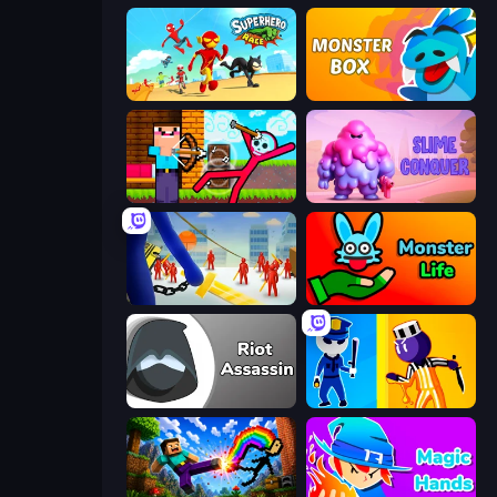
Superhero Race!
Monster Box
Noob Archer vs Stickman Zombie
Slime Conquer: Epic Battles
Slasher
Monster Life
Riot Assassin
Jailbreak: Hide or Attack!