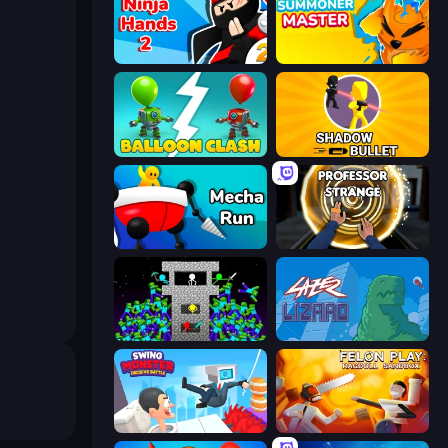
Ninja Hands 2
Summoner Master
Balloon Clash
Shadow Bullet
Mecha Run
Professor Strange
Stick Epic Fighter
Laser Lizard
Swing Monster: Decisive Battle
Felon Play: Ragdoll Sandbox