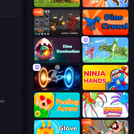
Rio Rex
Animal DNA Run
Hot
Last Play: Ragdoll Sandbox
Dino Crowd
Dino Domination
Silly Walkers
Portal Escape
Ninja Hands
der
Feeling Arrow
Spider Evolution: Runner Game
Hot