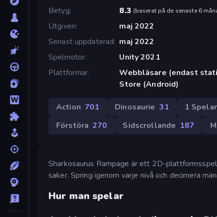
Betyg
8.3
(
baserat på de senaste 6 mån
Utgiven
maj 2022
Senast uppdaterad
maj 2022
Spelmotor
Unity 2021
Plattformar
Webbläsare (endast stati
Store (Android)
Action
701
Dinosaurie
31
1 Spela
Förstöra
270
Sidscrollande
187
M
Sharkosaurus Rampage är ett 2D-plattformsspel dä
saker. Spring igenom varje nivå och decimera mä
Hur man spelar