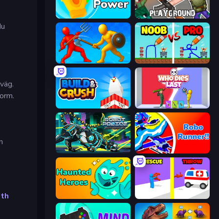
Glove Power
Playground
Nu
Epic Sword Battle! Fight in Arena
DOP Noob: Draw to Save
 väg.
form.
Build and Crush
Who Dies Last?
n
Robot Police Iron Panther
Robo Runner
th
Haunted Heroes
Rescue Throw