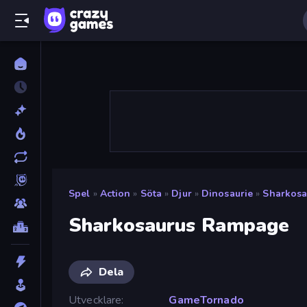
Spel
»
Action
»
Söta
»
Djur
»
Dinosaurie
»
Sharkos
Sharkosaurus Rampage
Dela
Utvecklare
GameTornado