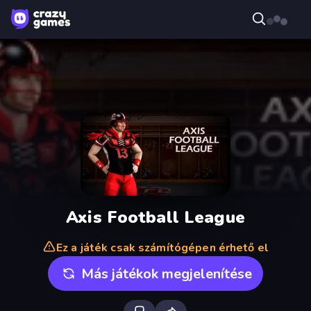
Axis Football League
Ez a játék csak számítógépen érhető el
Más játékok megjelenítése