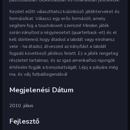
Kezdet előtt választhatsz különböző játékterveket és
formációkat. Válassz egy erős formációt, amely
segíteni fog a touchdownt szerezni! Minden játék
során irányítod a négynesetet (quarterback-et) és el
kell döntened, hogy átadod a labdát vagy elrohansz
vele - ha átadsz, átveszed az irányítást a labdát
fogadó következő játékos felett. Ez a játék rengeteg
részletet tartalmaz, és az igazi amerikaifoci rajongók
értékelni fogják a bonyolultságát. Lépj a pályára még
ma, és válj futballlegendává!
Megjelenési Dátum
2010. július
Fejlesztő