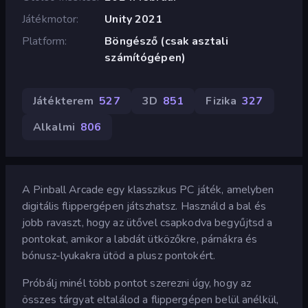
Játékmotor
Unity 2021
Platform
Böngésző (csak asztali
számítógépen)
Játékterem
527
3D
851
Fizika
327
Alkalmi
806
A Pinball Arcade egy klasszikus PC játék, amelyben
digitális flippergépen játszhatsz. Használd a bal és
jobb ravaszt, hogy az ütővel csapkodva begyűjtsd a
pontokat, amikor a labdát ütközőkre, párnákra és
bónusz-lyukakra ütöd a plusz pontokért.
Próbálj minél több pontot szerezni úgy, hogy az
összes tárgyat eltalálod a flippergépen belül anélkül,