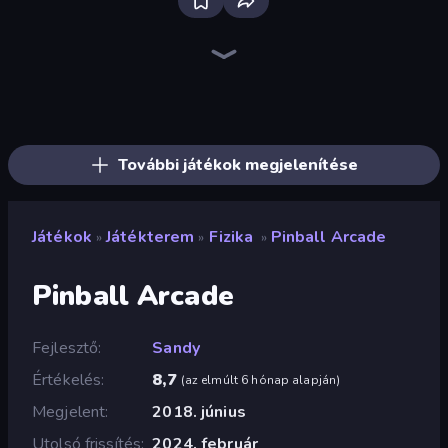
Bloxd.io
Ragdoll Archers
EvoWars.io
Veck.io
Piece of Cake: Merge and Bake
Racing Limits
Traffic Rider
Mahjongg Solitaire
Screw Out: Bolts and Nuts
Words of Wonders
Piles of Mahjong
Designville: Merge & Design
Miniblox
Space Waves
Stickman Clash
SkillWarz
Fortzone Battle Royale
Arrow Escape
További játékok megjelenítése
Játékok
Játékterem
Fizika
Pinball Arcade
»
»
»
Pinball Arcade
Fejlesztő
Sandy
Értékelés
8,7
(
az elmúlt 6 hónap alapján
)
Megjelent
2018. június
Utolsó frissítés
2024. február