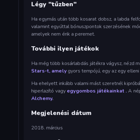
Légy "tűzben"
Ha egymás után több kosarat dobsz, a labda felfor
valamint egyúttal bónuszpontok szerzésének módj
amelyek nem érik a peremet.
További ilyen játékok
Ha még több kosárlabdás játékra vágysz, nézd 
Stars-t, amely
gyors tempójú, egy az egy elleni
Ha ehelyett inkább valami mást szeretnél kipróbá
hiperlazító vagy
egygombos játékainkat
.
A nép
Alchemy.
Megjelenési dátum
2018. március