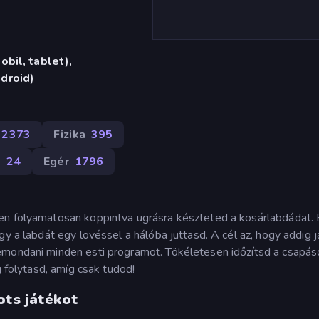
bil, tablet),
droid)
2373
Fizika
395
t
24
Egér
1796
en folyamatosan koppintva ugrásra készteted a kosárlabdádat. 
y a labdát egy lövéssel a hálóba juttasd. A cél az, hogy addig j
emondani minden esti programot. Tökéletesen időzítsd a csapás
g folytasd, amíg csak tudod!
ots játékot