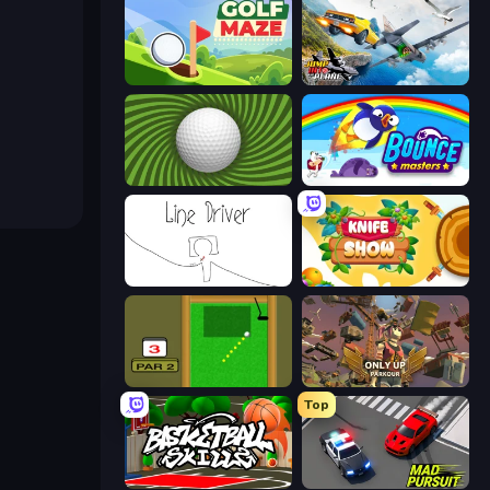
Golf Maze
Jump Into The Plane
The Speedy Golf
Bouncemasters
Line Driver
Knife Show
Mini Putt
Only Up: Parkour
Top
Basketball Skills
Mad Pursuit