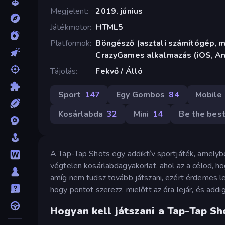
Megjelent
2019. június
Játékmotor
HTML5
Platformok
Böngésző (asztali számítógép, mo
CrazyGames alkalmazás (iOS, An
Tájolás
Fekvő / Álló
Sport
147
Egy Gombos
84
Mobile
Kosárlabda
32
Mini
14
Be the bes
A Tap-Tap Shots egy addiktív sportjáték, amelyb
végtelen kosárlabdagyakorlat, ahol az a célod, hog
amíg nem tudsz tovább játszani, ezért érdemes l
hogy pontot szerezz, mielőtt az óra lejár, és addi
Hogyan kell játszani a Tap-Tap Sh