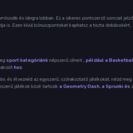
rósodik és lángra lobban. Ez a sikeres pontszerző sorozat jelző
a is. Ezen kívül bónuszpontokat kaphatsz a tiszta dobásokért,
meg
sport kategóriánk
népszerű címeit
, például
a Basketbal
 akciót
hoz
.
lni, és élveznéd az egyszerű, szórakoztató játékokat, nézd me
szerű játékok közé tartozik
a Geometry Dash,
a Sprunki és
a