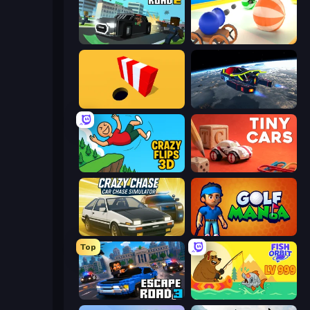
Escape Road 2
Ball Blaster
Color Hole
Flying Wings HoverCraft
Crazy Flips 3D
Tiny Cars
Crazy Chase - Car Chase Simulator
Golf Mania
Top
Escape Road 3
Fish Orbit