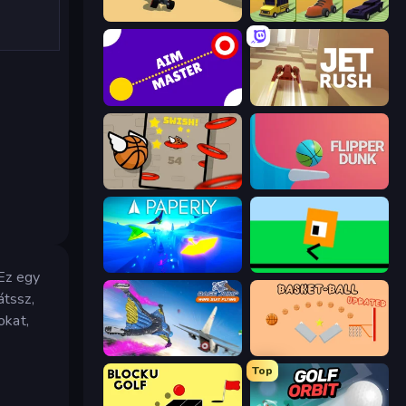
PolyTrack
Drift Boss
Aim Master
Jet Rush
Flappy Dunk
Flipper Dunk 3D
Paperly: Paper Plane Adventure
Oh, flip!
Ez egy
átssz,
okat,
Base Jump Wing Suit Flying
Basket-Ball
Top