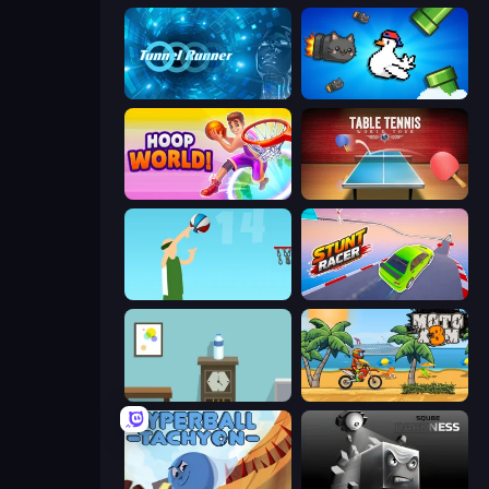
Tunnel Runner
Honk
Hoop World 3D
Table Tennis World Tour
Street Ball Jam
Stunt Racer
Flip Bottle
Moto X3M