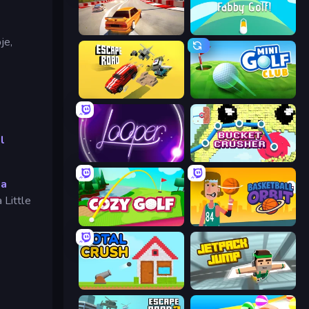
Burnout Racers
Fabby Golf!
je,
Escape Road
Mini Golf Club
l
Looper
Bucket Crusher
g
a
 Little
Cozy Golf
Basketball Orbit
Total Crush
Jetpack Jump