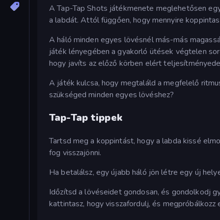
A Tap-Tap Shots játékmenete meglehetősen egys
a labdát. Attól függően, hogy mennyire koppintasz,
A háló minden egyes lövésnél más-más magasságb
játék lényegében a gyakorló ütések végtelen sor
hogy javíts az előző körben elért teljesítményede
A játék kulcsa, hogy megtaláld a megfelelő ritm
szükséged minden egyes lövéshez?
Tap-Tap tippek
Tartsd meg a koppintást, hogy a labda kissé elmoz
fog visszajönni.
Ha betalálsz, egy újabb háló jön létre egy új hely
Időzítsd a lövéseidet gondosan, és gondolkodj gyo
kattintasz, hogy visszafordulj, és megpróbálkozz e