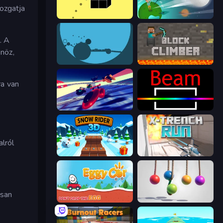
ozgatja
Bounce Blocku Golf
Golf Orbit
. A
nöz,
circloO
Block Climber
ra van
Hyperspace Racers 3
Beam
alról
Snow Rider 3D
X Trench Run
rsan
Eggy Car
Pendulum Master