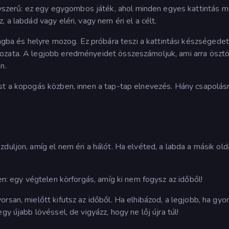
zerű: ez egy egygombos játék, ahol minden egyes kattintás m
 a labdád vagy eléri, vagy nem éri el a célt.
a és helyre mozog. Ez próbára teszi a kattintási készségedet
ozata. A legjobb eredményeidet összeszámoljuk, ami arra ösztö
n.
ust a kopogás közben, innen a tap-tap elnevezés. Hány csapolás
duljon, amíg el nem éri a hálót. Ha elvéted, a labda a másik old
en: egy végtelen körforgás, amíg ki nem fogysz az időből!
rsan, mielőtt kifutsz az időből. Ha elhibázod, a legjobb, ha gyo
gy újabb lövéssel, de vigyázz, hogy ne lőj újra túl!