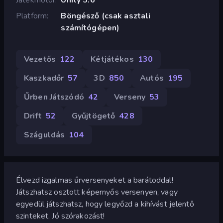
Platform
Böngésző (csak asztali
számítógépen)
Vezetős
122
Kétjátékos
130
Kaszkadőr
57
3D
850
Autós
195
Űrben Játszódó
42
Verseny
53
Drift
52
Gyűjtögető
428
Száguldás
104
Élvezd izgalmas űrversenyeket a barátoddal!
Játszhatsz osztott képernyős versenyen, vagy
egyedül játszhatsz, hogy legyőzd a kihívást jelentő
szinteket. Jó szórakozást!