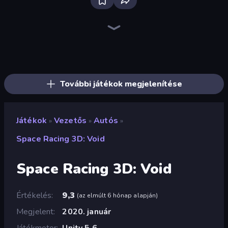
Bloxd.io
Ragdoll Archers
EvoWars.io
Piece of Cake: Merge and Bake
Veck.io
Racing Limits
Traffic Rider
Mahjongg Solitaire
Screw Out: Bolts and Nuts
Words of Wonders
Piles of Mahjong
Designville: Merge & Design
Miniblox
Space Waves
Stickman Clash
SkillWarz
Fortzone Battle Royale
Arrow Escape
További játékok megjelenítése
Játékok
Vezetős
Autós
»
»
»
Space Racing 3D: Void
Space Racing 3D: Void
Értékelés
9,3
(
az elmúlt 6 hónap alapján
)
Megjelent
2020. január
Játékmotor
Unity 5.6