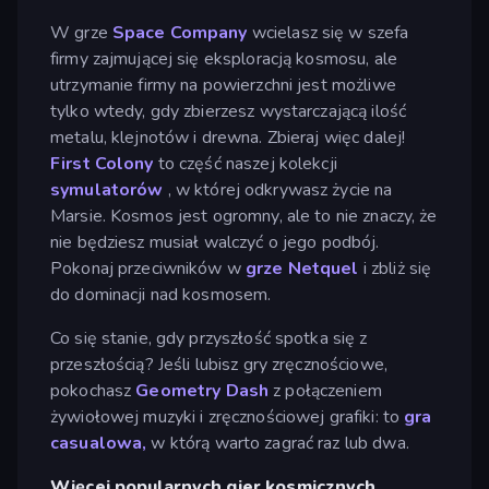
W grze
Space Company
wcielasz się w szefa
firmy zajmującej się eksploracją kosmosu, ale
utrzymanie firmy na powierzchni jest możliwe
tylko wtedy, gdy zbierzesz wystarczającą ilość
metalu, klejnotów i drewna. Zbieraj więc dalej!
First Colony
to część naszej kolekcji
symulatorów
, w której odkrywasz życie na
Marsie. Kosmos jest ogromny, ale to nie znaczy, że
nie będziesz musiał walczyć o jego podbój.
Pokonaj przeciwników w
grze Netquel
i zbliż się
do dominacji nad kosmosem.
Co się stanie, gdy przyszłość spotka się z
przeszłością? Jeśli lubisz gry zręcznościowe,
pokochasz
Geometry Dash
z połączeniem
żywiołowej muzyki i zręcznościowej grafiki: to
gra
casualowa,
w którą warto zagrać raz lub dwa.
Więcej popularnych gier kosmicznych