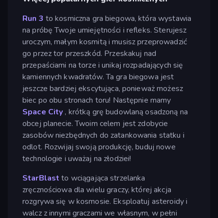
Run 3
to kosmiczna gra biegowa, która wystawia
na próbę Twoje umiejętności i refleks. Sterujesz
uroczym, małym kosmitą i musisz przeprowadzić
go przez tor przeszkód. Przeskakuj nad
przepaściami na torze i unikaj rozpadających się
kamiennych kwadratów. Ta gra biegowa jest
jeszcze bardziej ekscytująca, ponieważ możesz
biec po obu stronach toru! Następnie mamy
Space City
, krótką grę budowlaną osadzoną na
obcej planecie. Twoim celem jest zdobycie
zasobów niezbędnych do zatankowania statku i
odlot. Rozwijaj swoją produkcję, buduj nowe
technologie i uważaj na złodziei!
StarBlast
to wciągająca strzelanka
zręcznościowa dla wielu graczy, której akcja
rozgrywa się w kosmosie. Eksploatuj asteroidy i
walcz z innymi graczami we własnym, w pełni