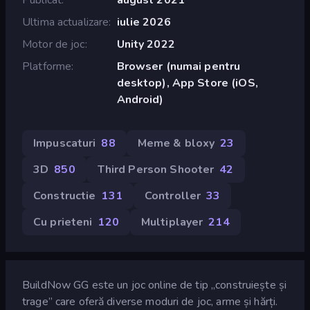
Ultima actualizare
iulie 2026
Motor de joc
Unity 2022
Platforme
Browser (numai pentru
desktop), App Store (iOS,
Android)
Impuscaturi
88
Meme & bloxy
23
3D
850
Third Person Shooter
42
Constructie
131
Controller
33
Cu prieteni
120
Multiplayer
214
BuildNow GG este un joc online de tip „construiește și
trage” care oferă diverse moduri de joc, arme și hărți.