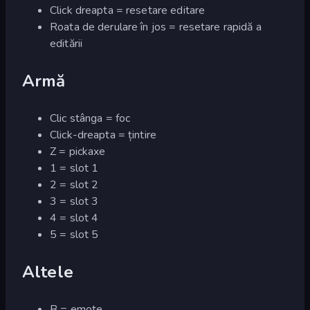
Click dreapta = resetare editare
Roata de derulare în jos = resetare rapidă a
editării
Armă
Clic stânga = foc
Click-dreapta = țintire
Z = pickaxe
1 = slot 1
2 = slot 2
3 = slot 3
4 = slot 4
5 = slot 5
Altele
B = emote