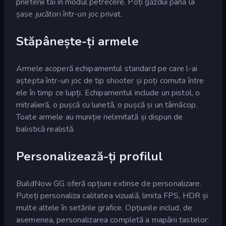
prietenii tăi în modul petrecere. Poți găzdui până la
șase jucători într-un joc privat.
Stăpânește-ți armele
Armele acoperă echipamentul standard pe care l-ai
aștepta într-un joc de tip shooter și poți comuta între
ele în timp ce lupți. Echipamentul include un pistol, o
mitralieră, o pușcă cu lunetă, o pușcă și un târnăcop.
Toate armele au muniție nelimitată și dispun de
balistică realistă.
Personalizează-ți profilul
BuildNow GG oferă opțiuni extinse de personalizare.
Puteți personaliza calitatea vizuală, limita FPS, HDR și
multe altele în setările grafice. Opțiunile includ, de
asemenea, personalizarea completă a mapării tastelor: