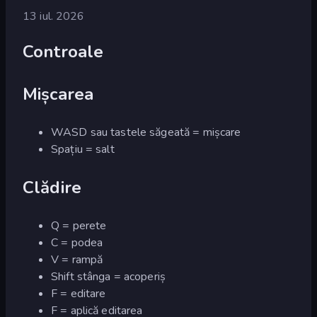
13 iul. 2026
Controale
Mișcarea
WASD sau tastele săgeată = mișcare
Spațiu = salt
Clădire
Q = perete
C = podea
V = rampă
Shift stânga = acoperiș
F = editare
F = aplică editarea