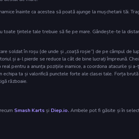
r inamice înainte ca acestea să poată ajunge la mușchetarii tăi. Tra
u toate țintele tale trebuie să fie pe mare. Gândește-te la dista
ecare soldat în roșu (de unde și „coață roșie”) de pe câmpul de lu
itoriul și a-l pierde se reduce la cât de bine lucrați împreună. Che
real pentru a anunța pozițiile inamice, a coordona atacurile și a-ț
în echipa ta și valorifică punctele forte ale clasei tale. Forța brută
tigă războaie.
 precum
Smash Karts
și
Diep.io.
Ambele pot fi găsite și în selec