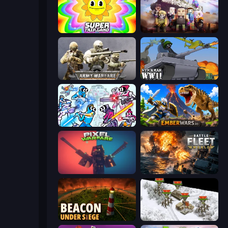
SuperTrip.Land
Simple Sandbox 3
Army Warfare
Stickman WW2
Space Wars Battleground
EmberWars.io
Pixel Warfare
Battle Fleet World
Beacon Under Siege
1941 Frozen Front