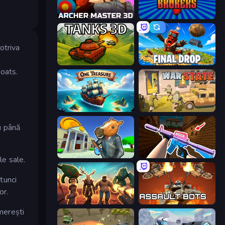
Archer Master 3D: Castle Defense
War Brokers
otriva
a
Tanks 3D
Final Drop
coats.
One Treasure
War State IO: Conquer Battles
u până
Bank Robbery 3
KS Z
le sale.
tunci
or.
Horde Crusher
Assault Bots
imerești