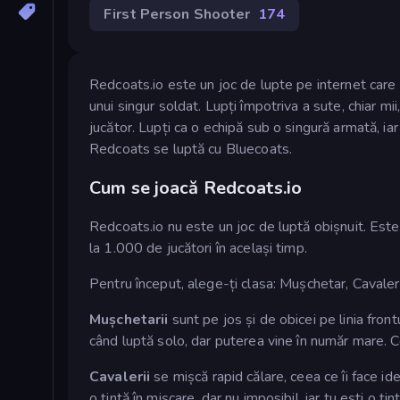
First Person Shooter
174
Redcoats.io este un joc de lupte pe internet care te
unui singur soldat. Lupți împotriva a sute, chiar mi
jucător. Lupți ca o echipă sub o singură armată, ia
Redcoats se luptă cu Bluecoats.
Cum se joacă Redcoats.io
Redcoats.io nu este un joc de luptă obișnuit. Este 
la 1.000 de jucători în același timp.
Pentru început, alege-ți clasa: Mușchetar, Cavaler
Mușchetarii
sunt pe jos și de obicei pe linia fron
când luptă solo, dar puterea vine în număr mare. C
Cavalerii
se mișcă rapid călare, ceea ce îi face idea
o țintă în mișcare, dar nu imposibil, iar tu ești o ț