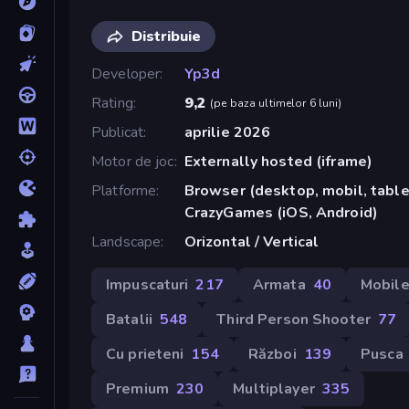
Distribuie
Developer
Yp3d
Rating
9,2
(
pe baza ultimelor 6 luni
)
Publicat
aprilie 2026
Motor de joc
Externally hosted (iframe)
Platforme
Browser (desktop, mobil, tablet
CrazyGames (iOS, Android)
Landscape
Orizontal / Vertical
Impuscaturi
217
Armata
40
Mobil
Batalii
548
Third Person Shooter
77
Cu prieteni
154
Război
139
Pusca
Premium
230
Multiplayer
335