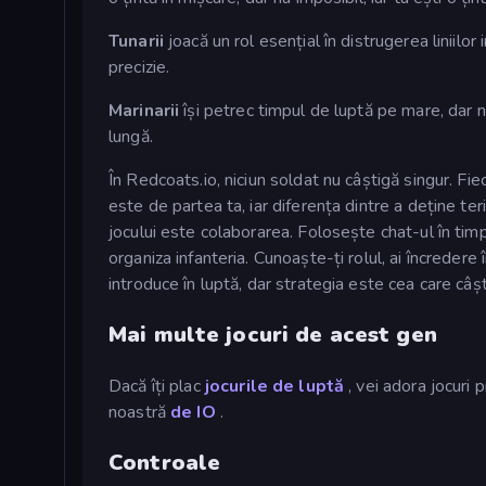
Tunarii
joacă un rol esențial în distrugerea liniilo
precizie.
Marinarii
își petrec timpul de luptă pe mare, dar n
lungă.
În Redcoats.io, niciun soldat nu câștigă singur. Fi
este de partea ta, iar diferența dintre a deține ter
jocului este colaborarea. Folosește chat-ul în timp 
organiza infanteria. Cunoaște-ți rolul, ai încredere 
introduce în luptă, dar strategia este cea care câș
Mai multe jocuri de acest gen
Dacă îți plac
jocurile de luptă
, vei adora jocuri
noastră
de IO
.
Controale