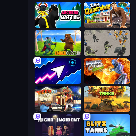
Archers Battle
I Am Quadrober!
EmberQuest.io
Battle Simulator: Prison & Police
Space Waves
Moon Clash Heroes
Vegas Clash 3D
Call of Tanks