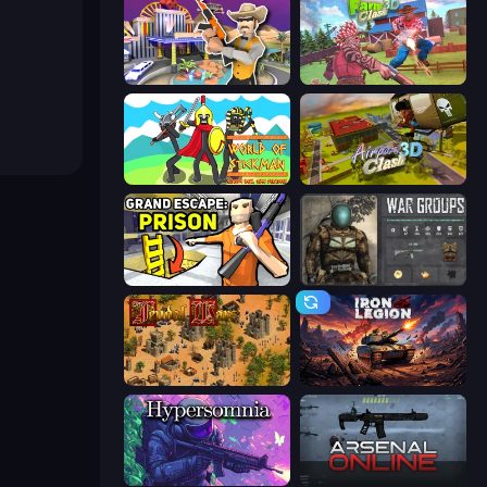
Casino Robbery
Farm Clash 3D
World of Stickman Classic RTS
Airport Clash 3D
Grand Escape: Prison
War Groups
Feudal Wars
Iron Legion
Hypersomnia
Arsenal Online