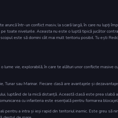
 aruncă într-un conflict masiv, la scară largă, în care nu lupți împ
i, pe toate nivelurile. Aceasta nu este o luptă tipică jucător contr
r scopul este să domini cât mai mult teritoriu posibil. Tu ești Red
o lume vie, explorabilă, în care te alături unor conflicte masive c
ie, Tunar sau Marinar. Fiecare clasă are avantajele și dezavantaje
tului, luptând de la mică distanță. Această clasă este prea slabă a
omunicarea cu infanteria este esențială pentru formarea blocajel
li pentru a intra și ieși rapid din teritoriul inamic. Este greu să n
intă destul de mare.