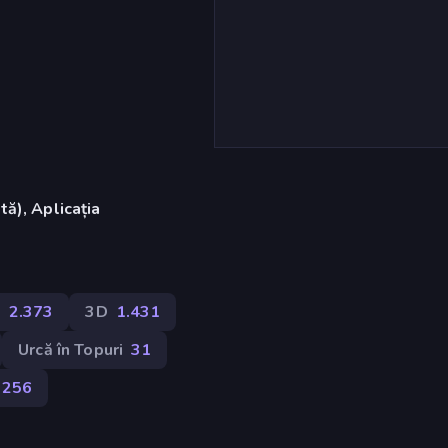
ă), Aplicația
e
2.373
3D
1.431
Urcă în Topuri
31
256