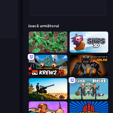
Joacă următorul
Soldiers - Capture and Control!
Ships 3D
Krew.io
Destructors Online
Artillery Vs Tanks
Bank Heist