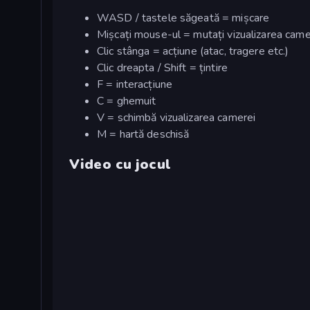
WASD / tastele săgeată = mișcare
Mișcați mouse-ul = mutați vizualizarea came
Clic stânga = acțiune (atac, tragere etc.)
Clic dreapta / Shift = țintire
F = interacțiune
C = ghemuit
V = schimbă vizualizarea camerei
M = hartă deschisă
Video cu jocul