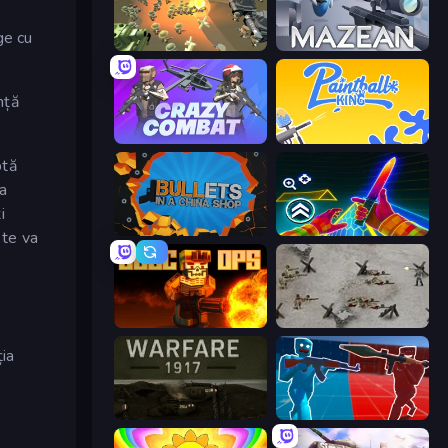
ge cu
WW1 Battle Simulator
Mazean
nță
Crazy Combat
Paintball King
ptă
ia
i
BULLets in a China Shop
Surf GO Parkour
 te va
BLOCOPS
Warfare 1944
ția
Warfare 1917
Battle of the Soldiers: Red vs Blue