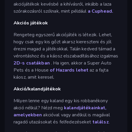
akciójátékok kevésbé a kihívásról, inkább a laza
szórakozásról szólnak, mint például
a Cuphead.
Akciós játékok
Rengeteg egyszerű akciójáték is létezik. Lehet,
hogy csak egy kis gőzt akarsz kiereszteni és jól
érezni magad a játékokkal. Talán kedved támad a
vérontáshoz és a káosz elszabadításához izgalmas
2D-s csatákban
. Ha igen, akkor a Super Auto
Pets és a House
of Hazards lehet
az a fajta
káosz, amit keresel.
Akció/kalandjátékok
Milyen lenne egy kaland egy kis robbanékony
akció nélkül? Nézd meg
kalandjátékainkat,
amelyekben
akcióval vagy anélkül is magával
ragadó utazásokat és felfedezéseket
találsz
.