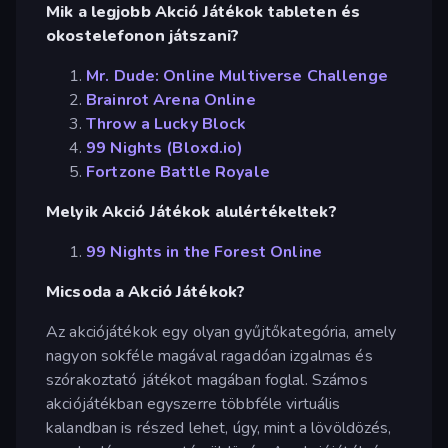
Mik a legjobb Akció Játékok tableten és
okostelefonon játszani?
Mr. Dude: Online Multiverse Challenge
Brainrot Arena Online
Throw a Lucky Block
99 Nights (Bloxd.io)
Fortzone Battle Royale
Melyik Akció Játékok alulértékeltek?
99 Nights in the Forest Online
Micsoda a Akció Játékok?
Az akciójátékok egy olyan gyűjtőkategória, amely
nagyon sokféle magával ragadóan izgalmas és
szórakoztató játékot magában foglal. Számos
akciójátékban egyszerre többféle virtuális
kalandban is részed lehet, úgy, mint a lövöldözés,