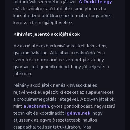
földönkívüli szerepében játszol.
A Ducklife egy
másik szórakoztató futójáték, amelyben ezt a
kacsát edzed atlétikai csúcsformába, hogy pénzt
keress a farm újjáépítéséhez.
Kihívást jelentő akciójátékok
Az akciójátékokban kihívásokat kell leküzdeni,
gyakran fizikailag. Általában a reakcióidő és a
szem-kéz koordináció is szerepet játszik, így
gyorsan kell gondolkodnod, hogy jól teljesíts a
játékban.
Néhány akció játék nehéz kihívásokkal és
rejtvényekkel egészíti ki ezeket az alapelemeket
a problémamegoldás rétegével. Az olyan játékok,
mint
a Jacksmith
, gyors gondolkodást, nagyszerű
technikát és koordinációt
igényelnek
, hogy
átjussunk az egyre összetettebb, halálos
csapdákkal teli szintstruktúrákon. Más