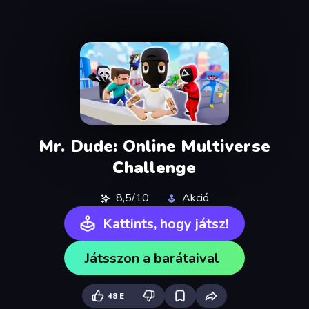
Mr. Dude: Online Multiverse
Challenge
8,5/10
Akció
Kattints, hogy játsz!
Játsszon a barátaival
48 E