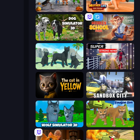
Flying Bat Robot Car Transform Game
Mother Life Simulator: Prank
Dog Simulator 3D
Monkey School Prank
Panther Family Simulator 3D
Super Strong Hero
The Cat in Yellow
Sandbox City
Wolf Simulator: Wild Animals 3D
Cougar Simulator: Big Cats