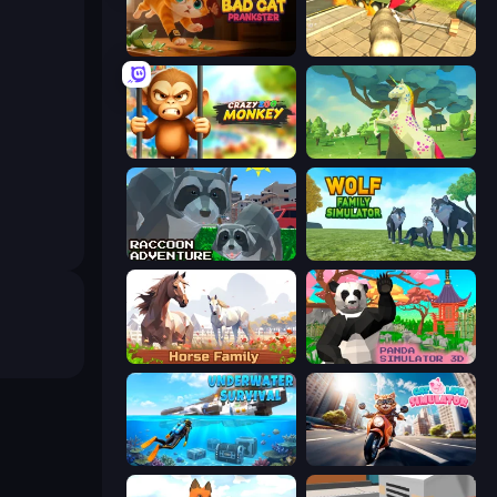
Bad Cat Prankster
Wild Animal Zoo City Simulator
Crazy Zoo Monkey
Unicorn Family Simulator Magic World
Raccoon Adventure: City Simulator 3D
Wolf Family Simulator
Horse Simulator 3D
Panda Simulator 3D
Underwater Survival: Deep Dive
Cat Life Simulator