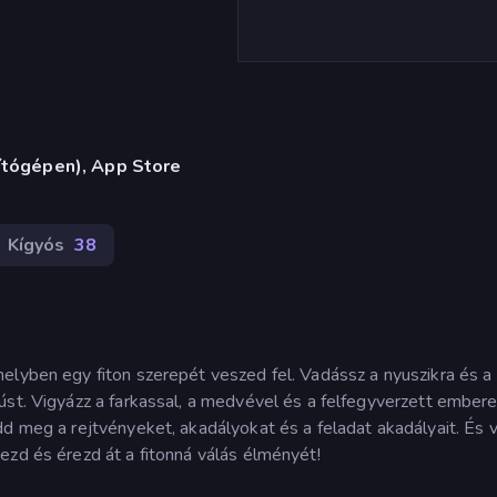
ítógépen), App Store
Kígyós
38
elyben egy fiton szerepét veszed fel. Vadássz a nyuszikra és a
úst. Vigyázz a farkassal, a medvével és a felfegyverzett embere
d meg a rejtvényeket, akadályokat és a feladat akadályait. És v
ezd és érezd át a fitonná válás élményét!