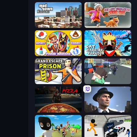
Mad Town Andreas: Mafia Storie
Cat Life Simulator: Devil Cat
Johnny n Tommy - Prank Masters
Cat Warrior Parkour
Grand Escape: Prison
Pixel Stories 2: Night of Payoff
Pizza Anomalies
Downtown 1930s Mafia