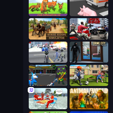
Fox Simulator 3D
Crazy Pig Simulator
Horse Riding Simulator
Grand Action Simulator: New York
Amazing Crime Strange Stickman
Crime City Robbery Thief Games
Robot Dog City Simulator
The Prank King
Alcatraz Prison Escape Plan
Animal World