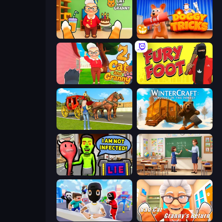
Cat and Granny
Doggy Tricks
Cat and Granny 2
Fury Foot
Horse Cart Transport Taxi Game
WinterCraft: Survival in the Forest
I Am Not Infected!
High School Teacher Simulator
Mr. Dude: Online Multiverse Challenge
Bad Cat - Granny's Return