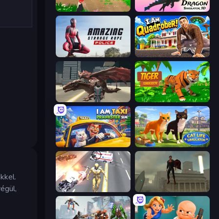
Parrot Simulator
Dragon Simulator 3D
Amazing Strange Rope Police
I Am Quadrober!
Dragon Vice City
Tiger Simulator 3D
I Am Taxi Prankster Sim
Cat Life Simulator 3D
kkel.
égül,
Super Crime Steel War Hero
The Superman - Theme is Aliens