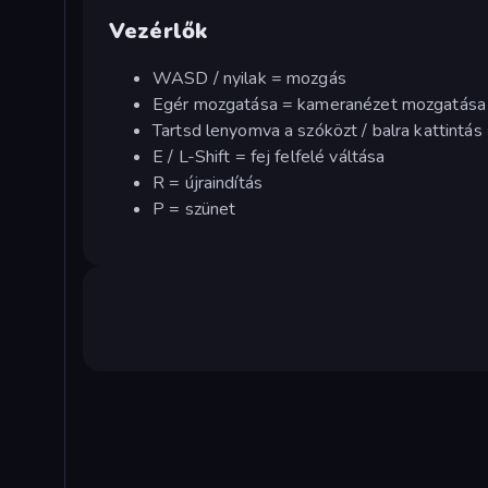
Vezérlők
WASD / nyilak = mozgás
Egér mozgatása = kameranézet mozgatása
Tartsd lenyomva a szóközt / balra kattintás =
E / L-Shift = fej felfelé váltása
R = újraindítás
P = szünet