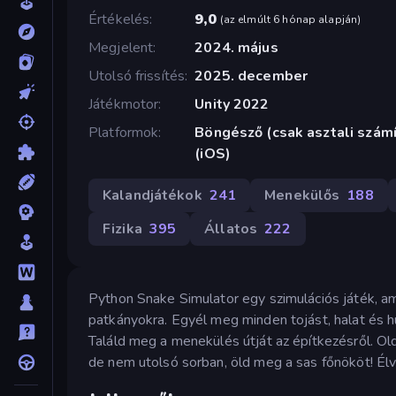
Értékelés
9,0
(
az elmúlt 6 hónap alapján
)
Megjelent
2024. május
Utolsó frissítés
2025. december
Játékmotor
Unity 2022
Platformok
Böngésző (csak asztali szám
(iOS)
Kalandjátékok
241
Menekülős
188
Fizika
395
Állatos
222
Python Snake Simulator egy szimulációs játék, am
patkányokra. Egyél meg minden tojást, halat és h
Találd meg a menekülés útját az építkezésről. Old
de nem utolsó sorban, öld meg a sas főnököt! Élv