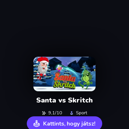
Santa vs Skritch
9,1/10
Sport
Kattints, hogy játsz!