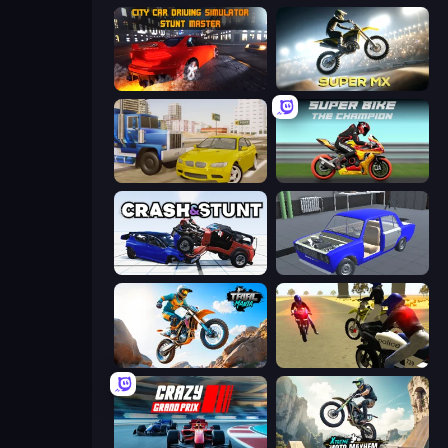
City Car Driving Simulator: Stunt
Super MX - Last Season
Crazy Car Stunts
Super Bike The Champion
Crash & Stunt
Taz Mechanic Simulator
Trial Mania
3D Moto Simulator 2