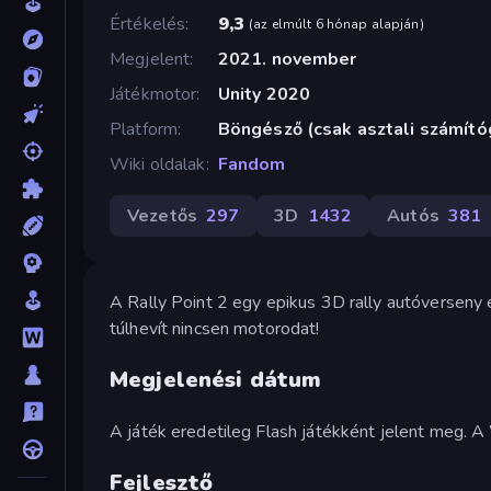
Értékelés
9,3
(
az elmúlt 6 hónap alapján
)
Megjelent
2021. november
Játékmotor
Unity 2020
Platform
Böngésző (csak asztali számít
Wiki oldalak
Fandom
Vezetős
297
3D
1432
Autós
381
A Rally Point 2 egy epikus 3D rally autóverseny és
túlhevít nincsen motorodat!
Megjelenési dátum
A játék eredetileg Flash játékként jelent meg. 
Fejlesztő