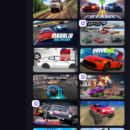
Hill Travel 3D
Street Racer 2
Madalin Cars Multiplayer
Derby Crash 5
Drag Racer V2
DriveOff
Street Racing: Open World
Demolition Derby 3
Street Racers Nitro Extreme
Monster Cars: Ultimate Simulator