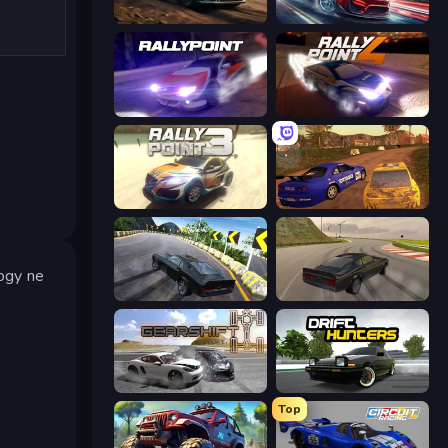
Rally Racer Dirt
Xtreme DRIFT Racing
Rally Point
Rally Point 4
Rally Point 3
Dirt Rally Driver HD
hogy ne
Burnout Drift 2: Hilltop
Burnout Drift
Gearshift One
Drift Hunters
Top