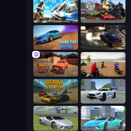
Real Drift World
Demolition Derby 2
Tuning Car Racing
City Classic Car Driving: 131
DriveTown
Super MX - The Champion
Derby Crash
Crazy Stunt Cars 2
Sports Cars Driver
Real City Driver