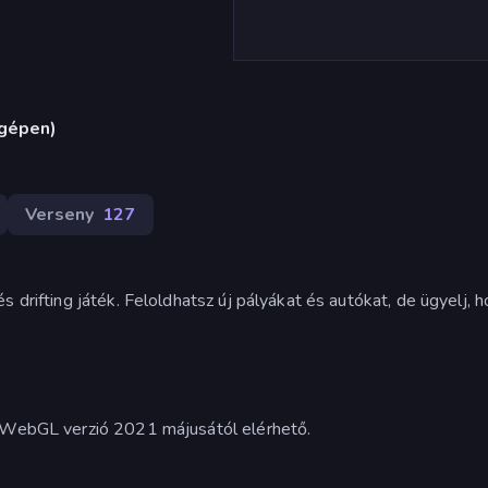
ógépen)
Verseny
127
 drifting játék. Feloldhatsz új pályákat és autókat, de ügyelj, 
A WebGL verzió 2021 májusától elérhető.