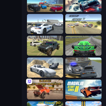
Derby Crash 4
Xtreme City Drifting
Crazy Stunt Cars Multiplayer
Derby Crash 3
4x4 Offroader
Speed Racing Pro 2
Derby Crash 2
RCC City Racing
Ultimate Truck Driving Simulator 2020
Madalin Stunt Cars 2