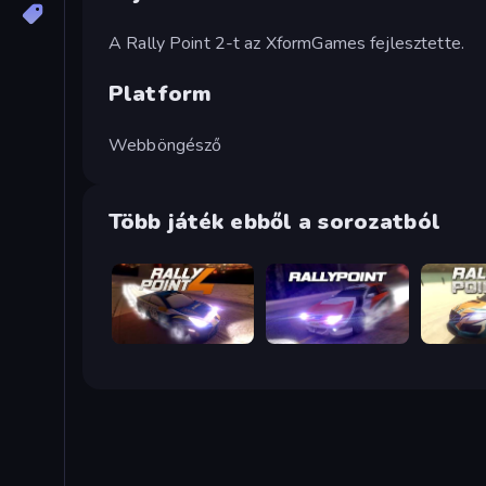
A Rally Point 2-t az XformGames fejlesztette.
Platform
Webböngésző
Több játék ebből a sorozatból
Rally Point 4
Rally Point
Rally Poi