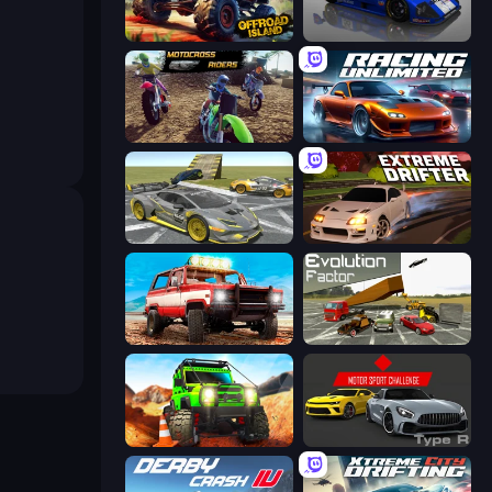
Offroad Island
Circuit Racing
MotoCross Riders
Racing Unlimited
Wrong Way
Extreme Drifter
Offroad Masters Challenge
Evolution Factor
Offroad Life 3D
Motor Sport Challenge Type R