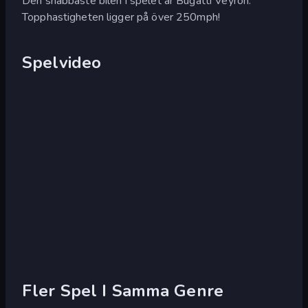
Den snabbaste bilen i spelet är Bugatti Veyron.
Topphastigheten ligger på över 250mph!
Spelvideo
Fler Spel I Samma Genre