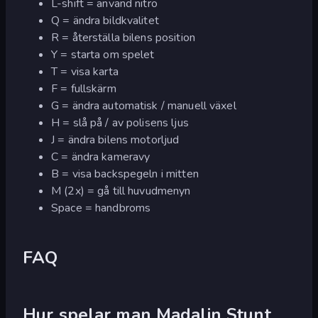
L-shift = använd nitro
Q = ändra bildkvalitet
R = återställa bilens position
Y = starta om spelet
T = visa karta
F = fullskärm
G = ändra automatisk / manuell växel
H = slå på / av polisens ljus
J = ändra bilens motorljud
C = ändra kameravy
B = visa backspegeln i mitten
M (2x) = gå till huvudmenyn
Space = handbroms
FAQ
Hur spelar man Madalin Stunt