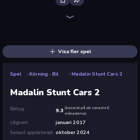
Racing Limits
Traffic Rider
Madness Cars Destroy
PolyTrack
Moto X3M
Moto X3M 6: Spooky Land
Moto X3M 5: Pool Party
Sky Riders
Deadly Descent
Ramp Car VS Police: CHASE
Moto X3M 4 Winter
Syder Hyper Drive
Xtreme Moto Mayhem
Trials Ice Ride
Sunset Bike Racing
Drift Escape
Cycle Extreme
Sportcars Crash
Visa fler spel
Spel
Körning
Bil
Madalin Stunt Cars 2
»
»
»
Madalin Stunt Cars 2
Betyg
(
baserat på de senaste 6
9.3
månaderna
)
Utgiven
januari 2017
Senast uppdaterad
oktober 2024