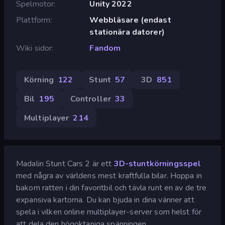
Spelmotor
Unity 2022
Plattform
Webbläsare (endast
stationära datorer)
Wiki sidor
Fandom
Körning
122
Stunt
57
3D
851
Bil
195
Controller
33
Multiplayer
214
Madalin Stunt Cars 2 är ett
3D-stuntkörningsspel
med några av världens mest kraftfulla bilar. Hoppa in
bakom ratten i din favoritbil och tävla runt en av de tre
expansiva kartorna. Du kan bjuda in dina vänner att
spela i vilken online multiplayer-server som helst för
att dela den högoktaniga spänningen.