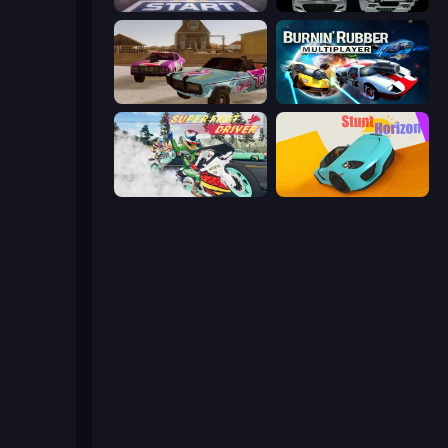
Street Racer 2
Decorate My BMW M5
Village Car Stunts
Burnin' Rubber Multiplayer
Super Fast Driver
Stunt Horizon