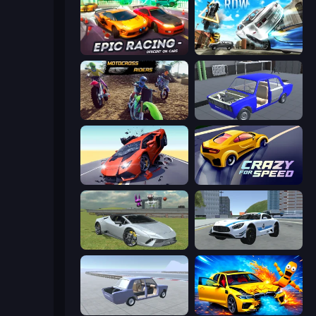
Epic Racing - Descent on Cars
Real Drift World
MotoCross Riders
Taz Mechanic Simulator
Hyper Cars Ramp Crash
Crazy for Speed
Sports Cars Driver
Crazy Stunt Cars 2
Car Tuning Simulator
BMG: Ragdoll Playground