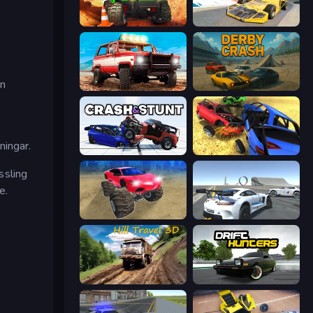
Offroad Life 3D
Madness Cars Destroy
e
in
Offroad Masters Challenge
Derby Crash
ningar.
Crash & Stunt
Car Crash Simulator Royale
ssling
e.
Monster Cars: Ultimate Simulator
Crazy Stunt Cars Multiplayer
Hill Travel 3D
Drift Hunters