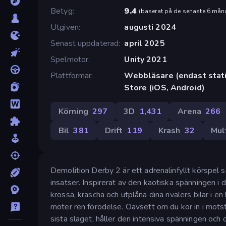
Betyg
9.4
(
baserat på de senaste 6 mån
Utgiven
augusti 2024
Senast uppdaterad
april 2025
Spelmotor
Unity 2021
Plattformar
Webbläsare (endast stati
Store (iOS, Android)
Körning
297
3D
1,431
Arena
266
Bil
381
Drift
119
Krash
32
Mul
Demolition Derby 2 är ett adrenalinfyllt körspe
insatser. Inspirerat av den kaotiska spänningen i 
krossa, krascha och utplåna dina rivalers bilar i en
möter ren förödelse. Oavsett om du kör in i motstå
sista slaget, håller den intensiva spänningen och 