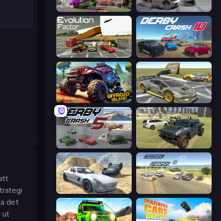
Demolition Derby 3
Gearshift One
Evolution Factor
Derby Crash 4
Offroad Island
Wrong Way
Derby Crash 5
4x4 Offroader
att
trategi
Derby Crash 2
Derby Crash 3
la det
 ut