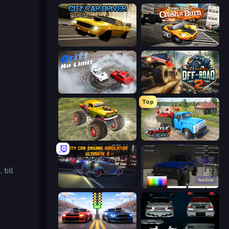
City Car Driver
Burnin' Rubber Crash n' Burn
Drift No Limit
Extreme Offroad Cars 2
Top
Real Simulator: Monster Truck
Hustle & Drift in ZIL
till
City Car Driving Simulator: Ultimate 2
Car Inspector: Truck