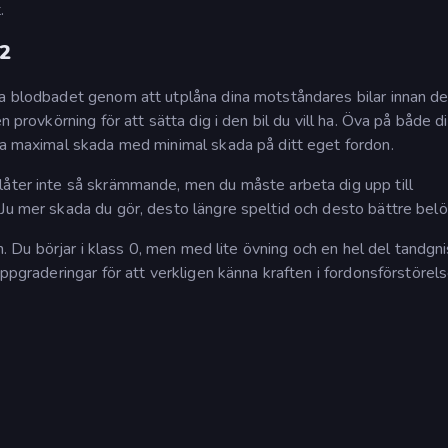
.
 2
va blodbadet genom att utplåna dina motståndares bilar innan d
n provkörning för att sätta dig i den bil du vill ha. Öva på både d
aka maximal skada med minimal skada på ditt eget fordon.
låter inte så skrämmande, men du måste arbeta dig upp till
Ju mer skada du gör, desto längre speltid och desto bättre belö
an. Du börjar i klass 0, men med lite övning och en hel del tandgni
uppgraderingar för att verkligen känna kraften i fordonsförstörels