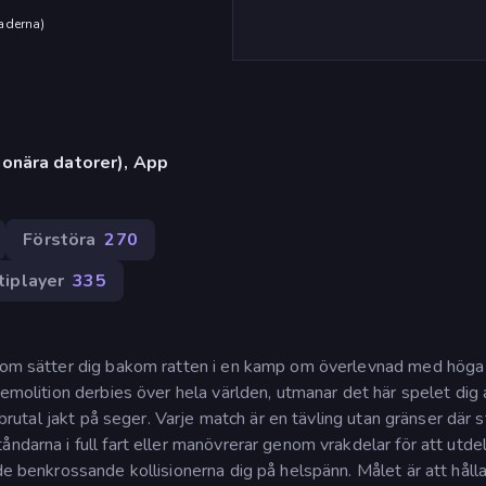
aderna
)
onära datorer), App
Förstöra
270
tiplayer
335
l som sätter dig bakom ratten i en kamp om överlevnad med höga
demolition derbies över hela världen, utmanar det här spelet dig 
 brutal jakt på seger. Varje match är en tävling utan gränser där s
ndarna i full fart eller manövrerar genom vrakdelar för att utde
de benkrossande kollisionerna dig på helspänn. Målet är att hålla