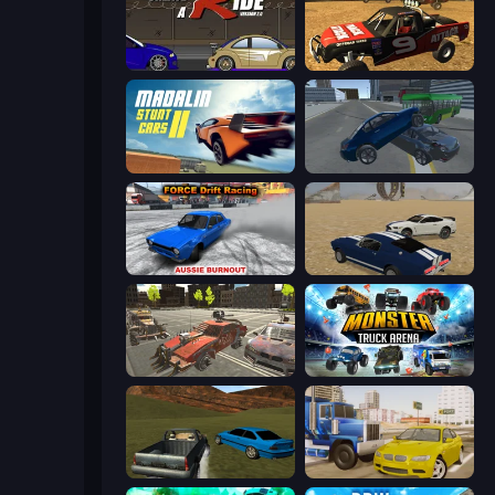
Create-A-Ride
Offroad Dirt Racing 3D
Madalin Stunt Cars 2
Offroader V6
Force Drift Racing: Aussie Burnout
Crazy Stunt Cars
Battle Cars 3D
Monster Truck Arena
RCC Stunt Cars
Crazy Car Stunts