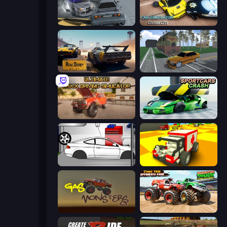
RCC City Racing
Car Simulator: Crash City
RealDerby - Crash Day
Obby: Car Crash Sandbox
Ultimate Truck Driving Simulator 2020
Sportcars Crash
Drag Racer V2
Blocky Demolition Derby
Gas Monsters
Monster Truck Demolition Derby