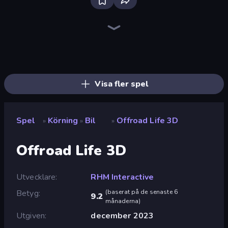
Madness Cars Destroy
Ramp Car VS Police: CHASE
Racing Limits
PolyTrack
Sportcars Crash
Real Car Driving
Mega Ramp Car Stunt
Sky Riders
Turbo Cars: Pipe Stunts
Drift Escape
Toy Rider
Drive Quest
Deadly Descent
Drift.io
Syder Hyper Drive
Mad Pursuit
Stunt Paradise
Paperly: Paper Plane Adventure
Visa fler spel
Spel
Körning
Bil
Offroad Life 3D
»
»
»
Offroad Life 3D
Utvecklare
RHM Interactive
Betyg
(
baserat på de senaste 6
9.2
månaderna
)
Utgiven
december 2023