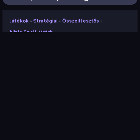
Játékok
Stratégiai
Összeillesztős
»
»
»
Ninja Spell Match
Ninja Spell Match
Fejlesztő
DParrot
Értékelés
8,9
(
az elmúlt 6 hónap alapján
)
Megjelent
2025. április
Játékmotor
HTML5
Platformok
Böngésző (asztali számítógép,
mobil, tablet), CrazyGames
alkalmazás (iOS, Android)
Tájolás
Fekvő / Álló