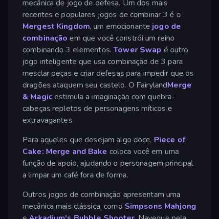
mecânica de jogo de defesa. Um dos mais
recentes e populares jogos de combinar 3 é o
Mergest Kingdom
, um emocionante
jogo de
combinação
em que você constrói um reino
combinando 3 elementos.
Tower Swap
é outro
jogo inteligente que usa combinação de 3 para
mesclar peças e criar defesas para impedir que os
dragões ataquem seu castelo. O Fairyland
Merge
& Magic
estimula a imaginação com quebra-
cabeças repletos de personagens míticos e
extravagantes.
Para aqueles que desejam algo doce,
Piece of
Cake: Merge and Bake
coloca você em uma
função de apoio, ajudando o personagem principal
a limpar um café fora de forma.
Outros jogos de combinação apresentam uma
mecânica mais clássica, como
Simpsons Mahjong
e
Arkadium's Bubble Shooter
. Navegue pela