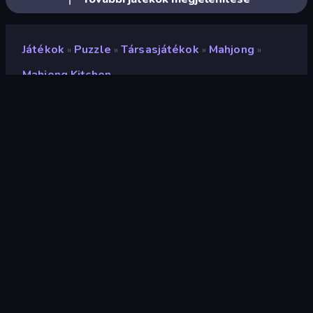
Játékok
Puzzle
Társasjátékok
Mahjong
»
»
»
»
Mahjong Kitchen
Mahjong Kitchen
Fejlesztő
TapLabGames
Értékelés
8,6
(
az elmúlt 6 hónap alapján
)
Megjelent
2022. december
Játékmotor
HTML5
Platformok
Böngésző (asztali számítógép,
mobil, tablet), CrazyGames
alkalmazás (iOS, Android)
Tájolás
Fekvő / Álló