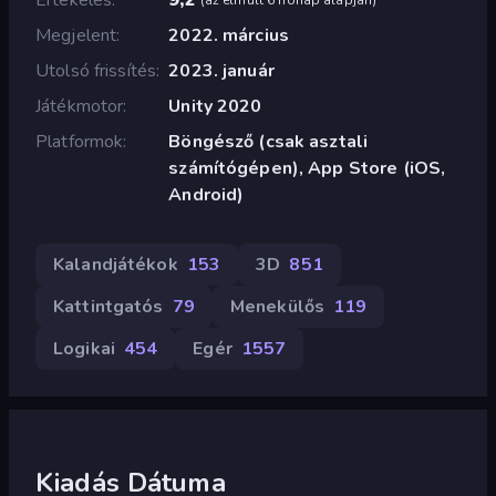
Megjelent
2022. március
Utolsó frissítés
2023. január
Játékmotor
Unity 2020
Platformok
Böngésző (csak asztali
számítógépen), App Store (iOS,
Android)
Kalandjátékok
153
3D
851
Kattintgatós
79
Menekülős
119
Logikai
454
Egér
1557
Kiadás Dátuma