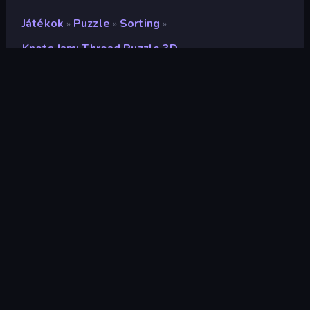
Játékok
Puzzle
Sorting
»
»
»
Knots Jam: Thread Puzzle 3D
Knots Jam: Thread Puzzle
3D
Fejlesztő
Bravestars Games
Értékelés
8,2
(
az elmúlt 6 hónap alapján
)
Megjelent
2025. május
Játékmotor
Unity 2022
Platformok
Böngésző (asztali számítógép,
mobil, tablet), CrazyGames
alkalmazás (iOS, Android), App
Store (iOS)
Tájolás
Portré