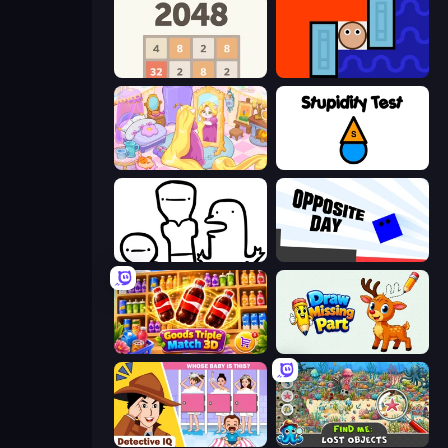
2048
Lava and Aqua
Fairy Room - Decor Game
Stupidity Test
I Don't Even Know
Opposite Day
Goods Triple Match 3D
Draw Missing Part | DOP Puzzle
Detective IQ: Brain Games
Find Me: Lost Objects