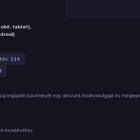
bil, tablet),
droid)
atós
114
8
Luig legújabb búvóhelyét egy abszurd, kíváncsisággal és meglep
nek kezeléséhez