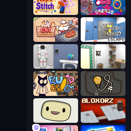
Rope Stitch Puzzle
Hidden Objects
Cat Snack Bar
Vault Room Escape
Space Museum Escape
Machine Room Escape
Fluid Enigma
Light The Lamp
SuperWEIRD
Bloxorz