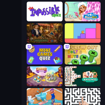
The Impossible Quiz
Designville: Merge & Design
Hidden Object: Street Of Secrets
Level EATEN!
Mini Games Quiz
Screw Out: Bolts and Nuts
Mergest Kingdom
Mahjongg Solitaire