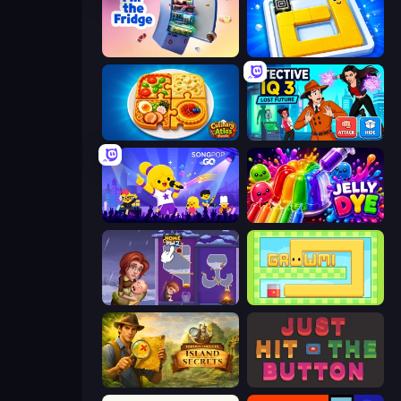
Fill The Fridge
Ice Slide
Culinary Atlas
Detective IQ 3
SongPop GO
Jelly Dye
Home Pin 2
Growmi
Hidden Objects: Island Secrets
Just Hit the Button