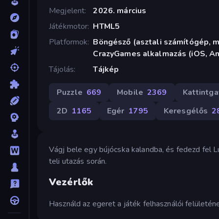
Megjelent
2026. március
Játékmotor
HTML5
Platformok
Böngésző (asztali számítógép, mo
CrazyGames alkalmazás (iOS, An
Tájolás
Tájkép
Puzzle
669
Mobile
2369
Kattintg
2D
1165
Egér
1795
Keresgélős
2
Vágj bele egy bújócska kalandba, és fedezd fel 
teli utazás során.
Vezérlők
Használd az egeret a játék felhasználói felületé