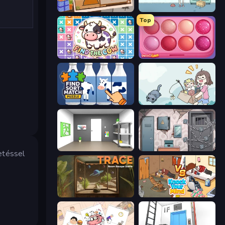
Chigiri: Paper Puzzle
Find Cat
Top
Find The Cow
Piece of Cake: Merge and Bake
Find Sort Match - Puzzle
Find Cat 2
Paint Room Escape
Cube Stories: Escape
etéssel
TRACE
Knock Your Mind