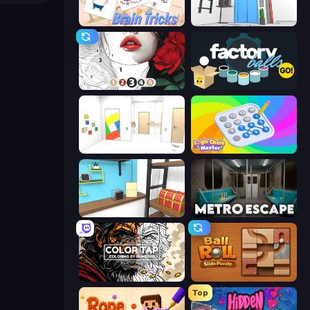
Brain Tricks: Brain Games
Elevator Room Escape
Numicolor
Factory Balls Go!
Mirror Room Escape
Logic Chain Master
Game Cafe Escape
Metro Escape
Color Tap: Coloring by Numbers
Ball Roll
Top