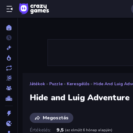
Játékok
»
Puzzle
»
Keresgélős
»
Hide And Luig Adv
Hide and Luig Adventure
Megosztás
Értékelés
9,5
(
az elmúlt 6 hónap alapján
)