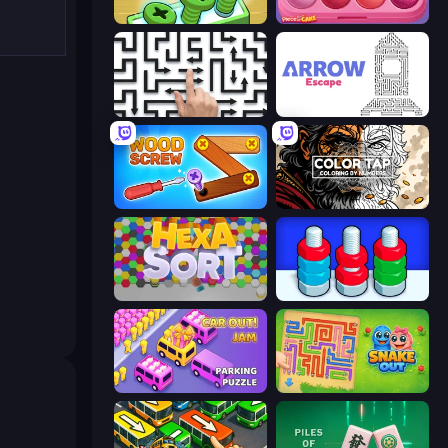
Screw Out: Bolts and Nuts
Piece of Cake: Merge and Bake
Arrow Escape: Puzzle
Arrow Escape
Wood Screw: Bolts Puzzle
Color Tap: Coloring by Numbers
Hexa Sort
Nuts Puzzle: Sort By Color
Car OUT! Jam Parking Puzzle
Snake Out: Maze Escape