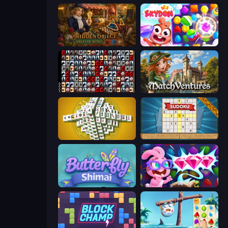
Hidden Object: Street Of Secrets
Skydom
War Mahjong
MatchVentures
Mahjong Tower
Sudoku Online
Butterfly Shimai
Skydom: Reforged