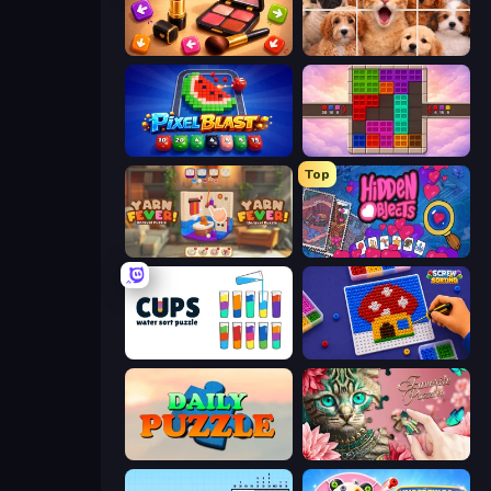
Tap Gallery
Jigpic Solitaire
Pixel Blast
Color Cube Puzzle
Top
Yarn Fever! Unravel Puzzle
Hidden Objects
Cups - Water Sort Puzzle
Screw Sorting
Daily Puzzle
Favorite Puzzles