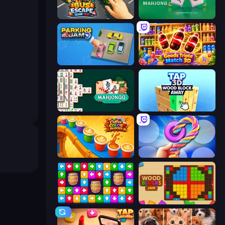
Bus Escape: Clear Jam
Piles of Mahjong
Parking Jam
Goods Triple Match 3D
Mahjongg Solitaire
Tap 3D Wood Block Away
Coffee Color Blocks
Twisted Tangle
Tap Away Story
Wood Blocks Jam