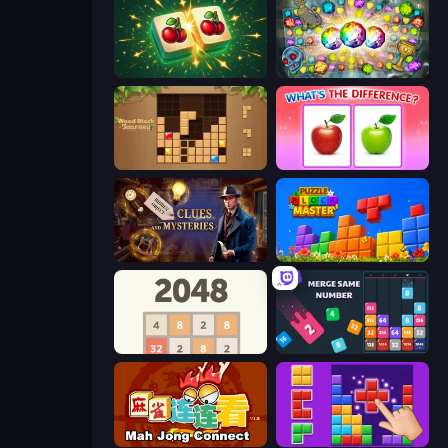
Mahjong Puzzle: Tile Match
Forgotten Treasure 2
Wood Block Journey
What's The Difference?
Hidden Object: Clues and Mysteries
Puzzle Block Master
2048
Drop & Merge the Numbers
Mahjong Connect (Legacy)
BlockBuster Puzzle