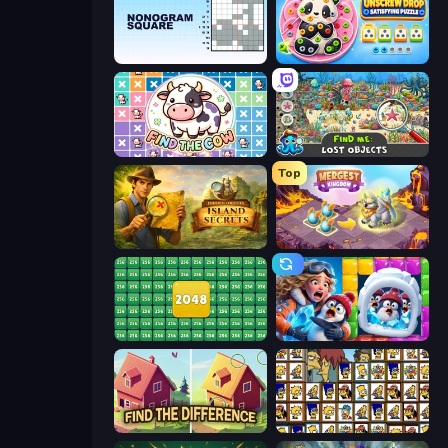
Nonogram Square
Unscrew Drop: Satisfying Puzzle
Find The Cow
Find Me: Lost Objects
Top
Hidden Objects: Island Secrets
Mergest Kingdom
2048 Merge Blocks
Captain Blast
Find The Difference
Tiles of the Simpsons