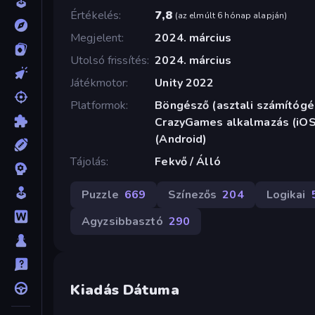
Értékelés
7,8
(
az elmúlt 6 hónap alapján
)
Megjelent
2024. március
Utolsó frissítés
2024. március
Játékmotor
Unity 2022
Platformok
Böngésző (asztali számítógép
CrazyGames alkalmazás (iOS,
(Android)
Tájolás
Fekvő / Álló
Puzzle
669
Színezős
204
Logikai
Agyzsibbasztó
290
Kiadás Dátuma