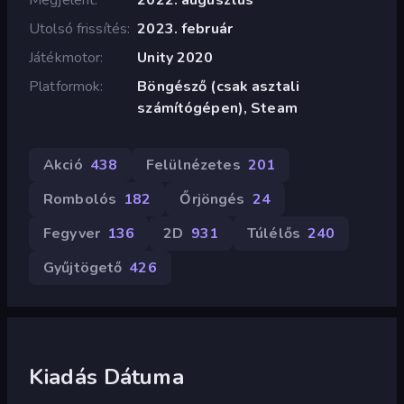
Utolsó frissítés
2023. február
Játékmotor
Unity 2020
Platformok
Böngésző (csak asztali
számítógépen), Steam
Akció
438
Felülnézetes
201
Rombolós
182
Őrjöngés
24
Fegyver
136
2D
931
Túlélős
240
Gyűjtögető
426
Kiadás Dátuma