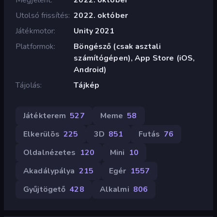
Utolsó frissítés
2022. október
Játékmotor
Unity 2021
Platformok
Böngésző (csak asztali
számítógépen), App Store (iOS,
Android)
Tájolás
Tájkép
Játékterem
527
Meme
58
Elkerülõs
225
3D
851
Futás
76
Oldalnézetes
120
Mini
10
Akadálypálya
215
Egér
1557
Gyűjtögető
428
Alkalmi
806