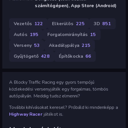
számítógépen), App Store (Android)
Vezetős
122
Elkerülõs
225
3D
851
Autós
195
Forgalomirányítás
15
Verseny
53
Akadálypálya
215
Gyűjtögető
428
Építőkocka
66
A Blocky Traffic Racing egy gyors tempójú
közlekedési versenyjáték egy forgalmas, tömbös
autópályán. Meddig tudsz elmenni?
További kihívásokat keresel? Próbáld ki mindenképp a
Highway Racer
játékot is.