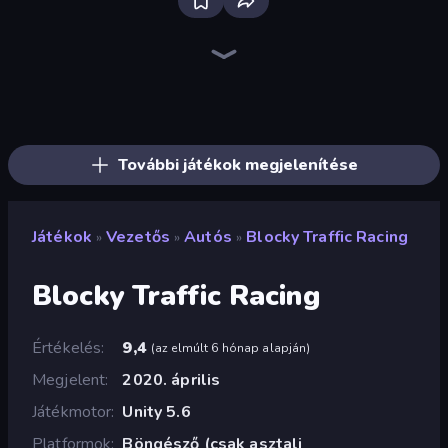
Bloxd.io
Ragdoll Archers
EvoWars.io
Veck.io
Piece of Cake: Merge and Bake
Racing Limits
Traffic Rider
Mahjongg Solitaire
Screw Out: Bolts and Nuts
Words of Wonders
Piles of Mahjong
Designville: Merge & Design
Miniblox
Stickman Clash
Space Waves
SkillWarz
Fortzone Battle Royale
Arrow Escape
További játékok megjelenítése
Játékok
Vezetős
Autós
Blocky Traffic Racing
»
»
»
Blocky Traffic Racing
Értékelés
9,4
(
az elmúlt 6 hónap alapján
)
Megjelent
2020. április
Játékmotor
Unity 5.6
Platformok
Böngésző (csak asztali